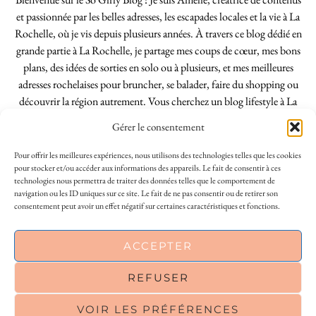
et passionnée par les belles adresses, les escapades locales et la vie à La
Rochelle, où je vis depuis plusieurs années. À travers ce blog dédié en
grande partie à La Rochelle, je partage mes coups de cœur, mes bons
plans, des idées de sorties en solo ou à plusieurs, et mes meilleures
adresses rochelaises pour bruncher, se balader, faire du shopping ou
découvrir la région autrement. Vous cherchez un blog lifestyle à La
Rochelle, tenu par une locale ? Vous êtes au bon endroit. Que vous
Gérer le consentement
soyez Rochelais·e ou de passage dans notre belle ville, j’espère que mes
articles vous aideront à profiter de La Rochelle comme un·e vrai·e
Pour offrir les meilleures expériences, nous utilisons des technologies telles que les cookies
initié·e. !
pour stocker et/ou accéder aux informations des appareils. Le fait de consentir à ces
technologies nous permettra de traiter des données telles que le comportement de
navigation ou les ID uniques sur ce site. Le fait de ne pas consentir ou de retirer son
consentement peut avoir un effet négatif sur certaines caractéristiques et fonctions.
INSTAGRAM
| 39969
This site uses cookies to deliver its services
ACCEPTER
FACEBOOK
| 18200
and to analyse traffic. By using this site, you
agree to its use of cookies.
Learn more
REFUSER
PINTEREST
| 26300
VOIR LES PRÉFÉRENCES
OK