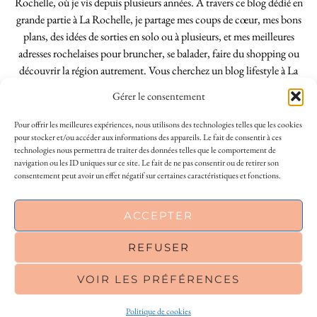
Rochelle, où je vis depuis plusieurs années. À travers ce blog dédié en
grande partie à La Rochelle, je partage mes coups de cœur, mes bons
plans, des idées de sorties en solo ou à plusieurs, et mes meilleures
adresses rochelaises pour bruncher, se balader, faire du shopping ou
découvrir la région autrement. Vous cherchez un blog lifestyle à La
Rochelle, tenu par une locale ? Vous êtes au bon endroit. Que vous
Gérer le consentement
soyez Rochelais·e ou de passage dans notre belle ville, j’espère que mes
articles vous aideront à profiter de La Rochelle comme un·e vrai·e
Pour offrir les meilleures expériences, nous utilisons des technologies telles que les cookies
initié·e. !
pour stocker et/ou accéder aux informations des appareils. Le fait de consentir à ces
technologies nous permettra de traiter des données telles que le comportement de
navigation ou les ID uniques sur ce site. Le fait de ne pas consentir ou de retirer son
consentement peut avoir un effet négatif sur certaines caractéristiques et fonctions.
INSTAGRAM
| 39969
This site uses cookies to deliver its services
ACCEPTER
FACEBOOK
| 18200
and to analyse traffic. By using this site, you
agree to its use of cookies.
Learn more
REFUSER
PINTEREST
| 26300
VOIR LES PRÉFÉRENCES
OK
© 2026
LE SO GIRLY BLOG
Politique de cookies
THEME CREATED BY
pipdig