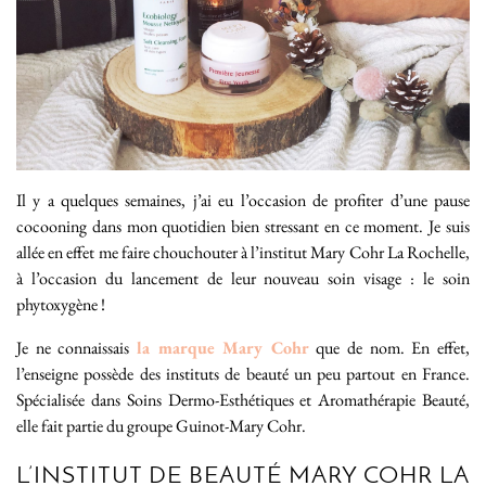
Il y a quelques semaines, j’ai eu l’occasion de profiter d’une pause
cocooning dans mon quotidien bien stressant en ce moment. Je suis
allée en effet me faire chouchouter à l’institut Mary Cohr La Rochelle,
à l’occasion du lancement de leur nouveau soin visage : le soin
phytoxygène !
Je ne connaissais
la marque Mary Cohr
que de nom. En effet,
l’enseigne possède des instituts de beauté un peu partout en France.
Spécialisée dans Soins Dermo-Esthétiques et Aromathérapie Beauté,
elle fait partie du groupe Guinot-Mary Cohr.
L’INSTITUT DE BEAUTÉ MARY COHR LA