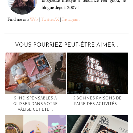
Blogueuse lifestyle à tendance feel good, je
blogue depuis 2009 !
Find me on:
Web
|
Twitter/X
|
Instagram
VOUS POURRIEZ PEUT-ÊTRE AIMER :
5 INDISPENSABLES À
5 BONNES RAISONS DE
GLISSER DANS VOTRE
FAIRE DES ACTIVITÉS …
VALISE CET ÉTÉ …