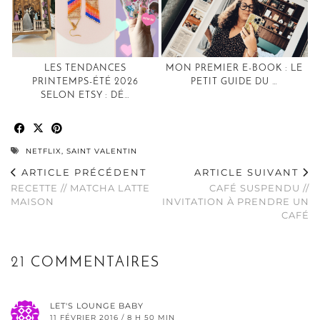
LES TENDANCES
MON PREMIER E-BOOK : LE
PRINTEMPS-ÉTÉ 2026
PETIT GUIDE DU …
SELON ETSY : DÉ…
NETFLIX
,
SAINT VALENTIN
ARTICLE PRÉCÉDENT
ARTICLE SUIVANT
RECETTE // MATCHA LATTE
CAFÉ SUSPENDU //
MAISON
INVITATION À PRENDRE UN
CAFÉ
21 COMMENTAIRES
LET'S LOUNGE BABY
11 FÉVRIER 2016 / 8 H 50 MIN