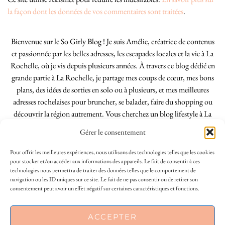
la façon dont les données de vos commentaires sont traitées
.
Bienvenue sur le So Girly Blog ! Je suis Amélie, créatrice de contenus
et passionnée par les belles adresses, les escapades locales et la vie à La
Rochelle, où je vis depuis plusieurs années. À travers ce blog dédié en
grande partie à La Rochelle, je partage mes coups de cœur, mes bons
plans, des idées de sorties en solo ou à plusieurs, et mes meilleures
adresses rochelaises pour bruncher, se balader, faire du shopping ou
découvrir la région autrement. Vous cherchez un blog lifestyle à La
Rochelle, tenu par une locale ? Vous êtes au bon endroit. Que vous
Gérer le consentement
soyez Rochelais·e ou de passage dans notre belle ville, j’espère que mes
articles vous aideront à profiter de La Rochelle comme un·e vrai·e
Pour offrir les meilleures expériences, nous utilisons des technologies telles que les cookies
initié·e. !
pour stocker et/ou accéder aux informations des appareils. Le fait de consentir à ces
technologies nous permettra de traiter des données telles que le comportement de
navigation ou les ID uniques sur ce site. Le fait de ne pas consentir ou de retirer son
consentement peut avoir un effet négatif sur certaines caractéristiques et fonctions.
INSTAGRAM
| 39969
ACCEPTER
FACEBOOK
| 18200