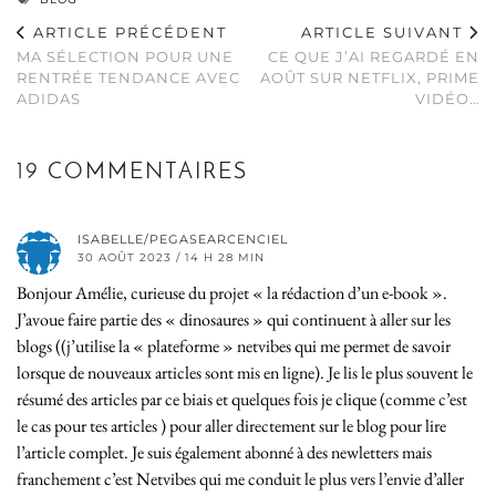
ARTICLE PRÉCÉDENT
ARTICLE SUIVANT
MA SÉLECTION POUR UNE
CE QUE J’AI REGARDÉ EN
RENTRÉE TENDANCE AVEC
AOÛT SUR NETFLIX, PRIME
ADIDAS
VIDÉO…
19 COMMENTAIRES
ISABELLE/PEGASEARCENCIEL
30 AOÛT 2023 / 14 H 28 MIN
Bonjour Amélie, curieuse du projet « la rédaction d’un e-book ».
J’avoue faire partie des « dinosaures » qui continuent à aller sur les
blogs ((j’utilise la « plateforme » netvibes qui me permet de savoir
lorsque de nouveaux articles sont mis en ligne). Je lis le plus souvent le
résumé des articles par ce biais et quelques fois je clique (comme c’est
le cas pour tes articles ) pour aller directement sur le blog pour lire
l’article complet. Je suis également abonné à des newletters mais
franchement c’est Netvibes qui me conduit le plus vers l’envie d’aller