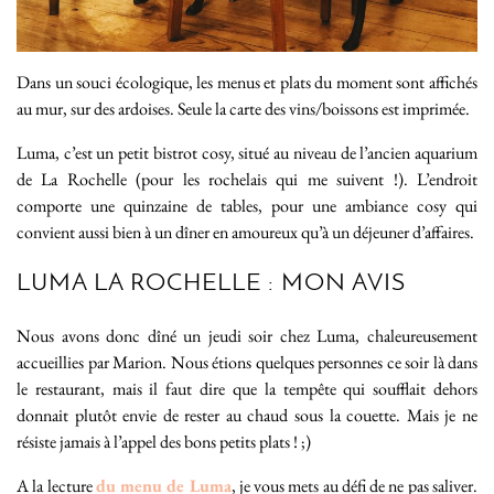
Dans un souci écologique, les menus et plats du moment sont affichés
au mur, sur des ardoises. Seule la carte des vins/boissons est imprimée.
Luma, c’est un petit bistrot cosy, situé au niveau de l’ancien aquarium
de La Rochelle (pour les rochelais qui me suivent !). L’endroit
comporte une quinzaine de tables, pour une ambiance cosy qui
convient aussi bien à un dîner en amoureux qu’à un déjeuner d’affaires.
LUMA LA ROCHELLE : MON AVIS
Nous avons donc dîné un jeudi soir chez Luma, chaleureusement
accueillies par Marion. Nous étions quelques personnes ce soir là dans
le restaurant, mais il faut dire que la tempête qui soufflait dehors
donnait plutôt envie de rester au chaud sous la couette. Mais je ne
résiste jamais à l’appel des bons petits plats ! ;)
A la lecture
du menu de Luma
, je vous mets au défi de ne pas saliver.