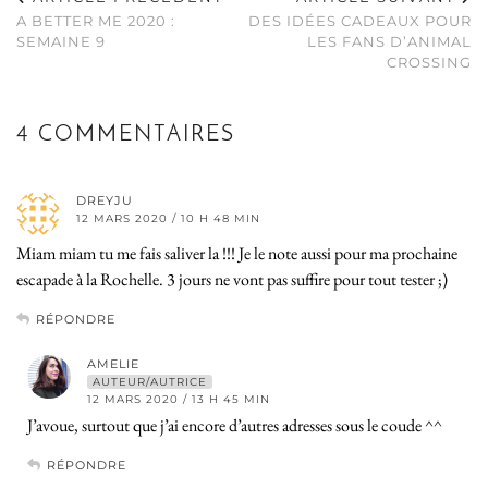
A BETTER ME 2020 :
DES IDÉES CADEAUX POUR
SEMAINE 9
LES FANS D’ANIMAL
CROSSING
4 COMMENTAIRES
DREYJU
12 MARS 2020 / 10 H 48 MIN
Miam miam tu me fais saliver la !!! Je le note aussi pour ma prochaine
escapade à la Rochelle. 3 jours ne vont pas suffire pour tout tester ;)
RÉPONDRE
AMELIE
AUTEUR/AUTRICE
12 MARS 2020 / 13 H 45 MIN
J’avoue, surtout que j’ai encore d’autres adresses sous le coude ^^
RÉPONDRE