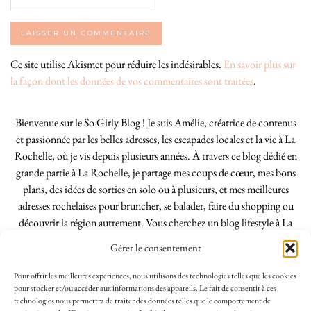
Ce site utilise Akismet pour réduire les indésirables.
En savoir plus sur
la façon dont les données de vos commentaires sont traitées
.
Bienvenue sur le So Girly Blog ! Je suis Amélie, créatrice de contenus
et passionnée par les belles adresses, les escapades locales et la vie à La
Rochelle, où je vis depuis plusieurs années. À travers ce blog dédié en
grande partie à La Rochelle, je partage mes coups de cœur, mes bons
plans, des idées de sorties en solo ou à plusieurs, et mes meilleures
adresses rochelaises pour bruncher, se balader, faire du shopping ou
découvrir la région autrement. Vous cherchez un blog lifestyle à La
Rochelle, tenu par une locale ? Vous êtes au bon endroit. Que vous
Gérer le consentement
soyez Rochelais·e ou de passage dans notre belle ville, j’espère que mes
articles vous aideront à profiter de La Rochelle comme un·e vrai·e
Pour offrir les meilleures expériences, nous utilisons des technologies telles que les cookies
initié·e. !
pour stocker et/ou accéder aux informations des appareils. Le fait de consentir à ces
technologies nous permettra de traiter des données telles que le comportement de