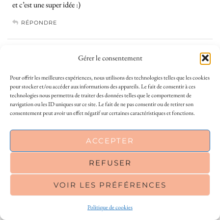
et c’est une super idée :)
RÉPONDRE
JULIA
Gérer le consentement
22 FÉVRIER 2019 / 22 H 13 MIN
Bravo!!! Continue! La cohérence c’est l’essentiel. Merci
Pour offrir les meilleures expériences, nous utilisons des technologies telles que les cookies
pour stocker et/ou accéder aux informations des appareils. Le fait de consentir à ces
technologies nous permettra de traiter des données telles que le comportement de
RÉPONDRE
navigation ou les ID uniques sur ce site. Le fait de ne pas consentir ou de retirer son
consentement peut avoir un effet négatif sur certaines caractéristiques et fonctions.
AMELIE
AUTEUR/AUTRICE
24 FÉVRIER 2019 / 16 H 52 MIN
This site uses cookies to deliver its services
ACCEPTER
Merci Julia :)
and to analyse traffic. By using this site, you
RÉPONDRE
agree to its use of cookies.
Learn more
REFUSER
VOIR LES PRÉFÉRENCES
OK
MORRIGANEWALKER
23 FÉVRIER 2019 / 0 H 48 MIN
Politique de cookies
Je partage totalement ton avis. Je me suis mise plus sérieusement à