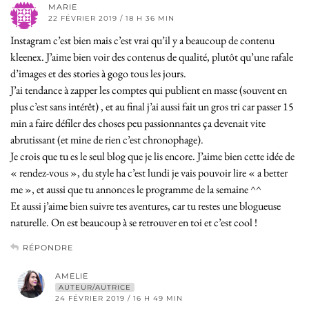
MARIE
22 FÉVRIER 2019 / 18 H 36 MIN
Instagram c’est bien mais c’est vrai qu’il y a beaucoup de contenu
kleenex. J’aime bien voir des contenus de qualité, plutôt qu’une rafale
d’images et des stories à gogo tous les jours.
J’ai tendance à zapper les comptes qui publient en masse (souvent en
plus c’est sans intérêt) , et au final j’ai aussi fait un gros tri car passer 15
min a faire défiler des choses peu passionnantes ça devenait vite
abrutissant (et mine de rien c’est chronophage).
Je crois que tu es le seul blog que je lis encore. J’aime bien cette idée de
« rendez-vous », du style ha c’est lundi je vais pouvoir lire « a better
me », et aussi que tu annonces le programme de la semaine ^^
Et aussi j’aime bien suivre tes aventures, car tu restes une blogueuse
naturelle. On est beaucoup à se retrouver en toi et c’est cool !
RÉPONDRE
AMELIE
AUTEUR/AUTRICE
24 FÉVRIER 2019 / 16 H 49 MIN