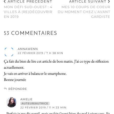
ARTICLE PRÉCÉDENT
ARTICLE SUIVANT
MON DÉFI SUD-OUEST : 4
MES 10 COUPS DE COEUR
VILLES À (RE)DÉCOUVRIR
DU MOMENT CHEZ L’AVANT
EN 2019
GARDISTE
53 COMMENTAIRES
ANNAWENN
22 FÉVRIER 2019 / 7 H 38 MIN
Ça fait du bien de lire cet article de bon matin. J’ai ce type de réflexion
actuellement.
Je vais en arriver à balancer le smartphone.
Bonne journée
RÉPONDRE
AMELIE
AUTEUR/AUTRICE
22 FÉVRIER 2019 / 11 H 23 MIN
Parfois je me dis pareil, mais en fait j’aurai bien du mal à vivre sans. Et