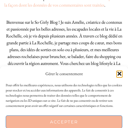
la façon dont les données de vos commentaires sont traitées
.
Bienvenue sur le So Girly Blog ! Je suis Amélie, créatrice de contenus
et passionnée par les belles adresses, les escapades locales et la vie à La
Rochelle, où je vis depuis plusieurs années. À travers ce blog dédié en
grande partie à La Rochelle, je partage mes coups de cœur, mes bons
plans, des idées de sorties en solo ou à plusieurs, et mes meilleures
adresses rochelaises pour bruncher, se balader, faire du shopping ou
découvrir la région autrement. Vous cherchez un blog lifestyle à La
Rochelle, tenu par une locale ? Vous êtes au bon endroit. Que vous
Gérer le consentement
soyez Rochelais·e ou de passage dans notre belle ville, j’espère que mes
articles vous aideront à profiter de La Rochelle comme un·e vrai·e
Pour offrir les meilleures expériences, nous utilisons des technologies telles que les cookies
initié·e. !
pour stocker et/ou accéder aux informations des appareils. Le fait de consentir à ces
technologies nous permettra de traiter des données telles que le comportement de
navigation ou les ID uniques sur ce site. Le fait de ne pas consentir ou de retirer son
consentement peut avoir un effet négatif sur certaines caractéristiques et fonctions.
INSTAGRAM
| 39969
This site uses cookies to deliver its services
ACCEPTER
FACEBOOK
| 18200
and to analyse traffic. By using this site, you