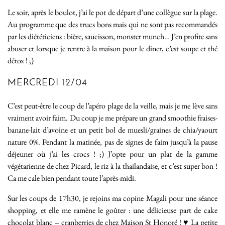
Le soir, après le boulot, j’ai le pot de départ d’une collègue sur la plage.
Au programme que des trucs bons mais qui ne sont pas recommandés
par les diététiciens : bière, saucisson, monster munch… J’en profite sans
abuser et lorsque je rentre à la maison pour le diner, c’est soupe et thé
détox ! ;)
MERCREDI 12/04
C’est peut-être le coup de l’apéro plage de la veille, mais je me lève sans
vraiment avoir faim. Du coup je me prépare un grand smoothie fraises-
banane-lait d’avoine et un petit bol de muesli/graines de chia/yaourt
nature 0%. Pendant la matinée, pas de signes de faim jusqu’à la pause
déjeuner où j’ai les crocs ! ;) J’opte pour un plat de la gamme
végétarienne de chez Picard, le riz à la thailandaise, et c’est super bon !
Ca me cale bien pendant toute l’après-midi.
Sur les coups de 17h30, je rejoins ma copine Magali pour une séance
shopping, et elle me ramène le goûter : une délicieuse part de cake
chocolat blanc – cranberries de chez Maison St Honoré ! ♥ La petite