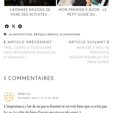
5 BONNES RAISONS DE
MON PREMIER E-BOOK : LE
FAIRE DES ACTIVITÉS …
PETIT GUIDE DU …
ALIMENTATION
,
RÉÉQUILIBRAGE ALIMENTAIRE
ARTICLE PRÉCÉDENT
ARTICLE SUIVANT
FEEL GOOD // DOODERM,
BEAUTÉ // MES 10
DES VÊTEMENTS HYGGELIG
PRODUITS
À SOUHAIT !
INDISPENSABLES DU
PRINTEMPS
5 COMMENTAIRES
DREYJU
18 AVRIL 2017 / 11 H 01 MIN
L’importance c’est de ne pas se frustrer et on voit bien que ce n’est pas
le cas :) ça fait du bien d’avoir une vie sociale aussi :)