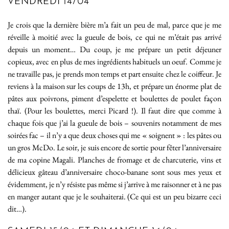
VENDREDI 14/04
Je crois que la dernière bière m’a fait un peu de mal, parce que je me
réveille à moitié avec la gueule de bois, ce qui ne m’était pas arrivé
depuis un moment… Du coup, je me prépare un petit déjeuner
copieux, avec en plus de mes ingrédients habituels un oeuf. Comme je
ne travaille pas, je prends mon temps et part ensuite chez le coiffeur. Je
reviens à la maison sur les coups de 13h, et prépare un énorme plat de
pâtes aux poivrons, piment d’espelette et boulettes de poulet façon
thaï. (Pour les boulettes, merci Picard !). Il faut dire que comme à
chaque fois que j’ai la gueule de bois – souvenirs notamment de mes
soirées fac – il n’y a que deux choses qui me « soignent » : les pâtes ou
un gros McDo. Le soir, je suis encore de sortie pour fêter l’anniversaire
de ma copine Magali. Planches de fromage et de charcuterie, vins et
délicieux gâteau d’anniversaire choco-banane sont sous mes yeux et
évidemment, je n’y résiste pas même si j’arrive à me raisonner et à ne pas
en manger autant que je le souhaiterai. (Ce qui est un peu bizarre ceci
dit…).