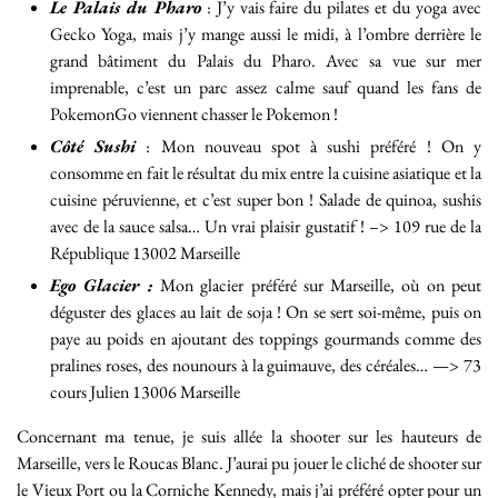
Le Palais du Pharo
: J’y vais faire du pilates et du yoga avec
Gecko Yoga, mais j’y mange aussi le midi, à l’ombre derrière le
grand bâtiment du Palais du Pharo. Avec sa vue sur mer
imprenable, c’est un parc assez calme sauf quand les fans de
PokemonGo viennent chasser le Pokemon !
Côté Sushi
: Mon nouveau spot à sushi préféré ! On y
consomme en fait le résultat du mix entre la cuisine asiatique et la
cuisine péruvienne, et c’est super bon ! Salade de quinoa, sushis
avec de la sauce salsa… Un vrai plaisir gustatif ! –> 109 rue de la
République 13002 Marseille
Ego Glacier :
Mon glacier préféré sur Marseille, où on peut
déguster des glaces au lait de soja ! On se sert soi-même, puis on
paye au poids en ajoutant des toppings gourmands comme des
pralines roses, des nounours à la guimauve, des céréales… —> 73
cours Julien 13006 Marseille
Concernant ma tenue, je suis allée la shooter sur les hauteurs de
Marseille, vers le Roucas Blanc. J’aurai pu jouer le cliché de shooter sur
le Vieux Port ou la Corniche Kennedy, mais j’ai préféré opter pour un