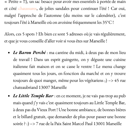
« Petite » !!), un sac besace pour avoir mes essentiels à portée de main
et côté
chaussures
, de jolies sandales pour continuer l’été ! Car oui,
malgré l’approche de l’automne (du moins sur le calendrier), c’est
toujours l’été à Marseille où on avoisine fréquemment les 35°C !
Alors, ces 5 spots ? Eh bien ce sont 5 adresses où je vais régulièrement,
et que je vous conseille d’aller voir si vous êtes sur Marseille !
Le Baron Perché
: ma cantine du midi, à deux pas de mon lieu
de travail ! Dans un esprit guingette, on y déguste une cuisine
italienne fait maison et on se casse le ventre ! Le menu change
quasiment tous les jours, en fonction du marché et on y trouve
toujours de quoi manger, même pour les végétariens ;) –> 45 rue
chateaubriand 13007 Marseille
Le Little Temple Bar
: en ce moment, je ne vais pas trop au pub
mais quand j’y vais c’est quasiment toujours au Little Temple Bar,
à deux pas du Vieux Port ! Une bonne ambiance, de bonnes bières
et le billard gratuit, que demander de plus pour passer une bonne
soirée ? :) –> 7 rue de la Paix Saint Marcel Paul 13001 Marseille