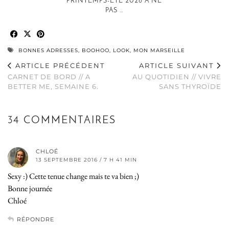
PRINTEMPS-ETÉ 2026 À NE
PAS …
BONNES ADRESSES
,
BOOHOO
,
LOOK
,
MON MARSEILLE
ARTICLE PRÉCÉDENT
ARTICLE SUIVANT
CARNET DE BORD // A
AU QUOTIDIEN // VIVRE
BETTER ME, SEMAINE 6.
SANS THYROÏDE
34 COMMENTAIRES
CHLOÉ
13 SEPTEMBRE 2016 / 7 H 41 MIN
Sexy :) Cette tenue change mais te va bien ;)
Bonne journée
Chloé
RÉPONDRE