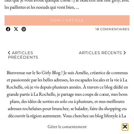
les paillettes et les noeuds qui vont bien, …
VOIR L’ARTICLE
18 COMMENTAIRES
ARTICLES
ARTICLES RÉCENTS
PRÉCÉDENTS
Bienvenue sur le So Girly Blog ! Je suis Amélie, créatrice de contenus
et passionnée par les belles adresses, les escapades locales et la vie à La
Rochelle, où je vis depuis plusieurs années. À travers ce blog dédié en
grande partie à La Rochelle, je partage mes coups de cœur, mes bons
plans, des idées de sorties en solo ou à plusieurs, et mes meilleures
adresses rochelaises pour bruncher, se balader, faire du shopping ou
découvrir la région autrement. Vous cherchez un blog lifestyle à La
Rochelle, tenu par une locale ? Vous êtes au bon endroit. Que vous
Gérer le consentement
soyez Rochelais·e ou de passage dans notre belle ville, j’espère que mes