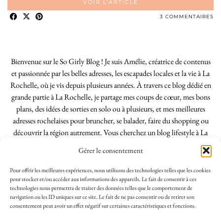
VOIR L’ARTICLE
3 COMMENTAIRES
Bienvenue sur le So Girly Blog ! Je suis Amélie, créatrice de contenus
et passionnée par les belles adresses, les escapades locales et la vie à La
Rochelle, où je vis depuis plusieurs années. À travers ce blog dédié en
grande partie à La Rochelle, je partage mes coups de cœur, mes bons
plans, des idées de sorties en solo ou à plusieurs, et mes meilleures
adresses rochelaises pour bruncher, se balader, faire du shopping ou
découvrir la région autrement. Vous cherchez un blog lifestyle à La
Rochelle, tenu par une locale ? Vous êtes au bon endroit. Que vous
Gérer le consentement
soyez Rochelais·e ou de passage dans notre belle ville, j’espère que mes
articles vous aideront à profiter de La Rochelle comme un·e vrai·e
Pour offrir les meilleures expériences, nous utilisons des technologies telles que les cookies
initié·e. !
pour stocker et/ou accéder aux informations des appareils. Le fait de consentir à ces
technologies nous permettra de traiter des données telles que le comportement de
navigation ou les ID uniques sur ce site. Le fait de ne pas consentir ou de retirer son
consentement peut avoir un effet négatif sur certaines caractéristiques et fonctions.
INSTAGRAM
| 39969