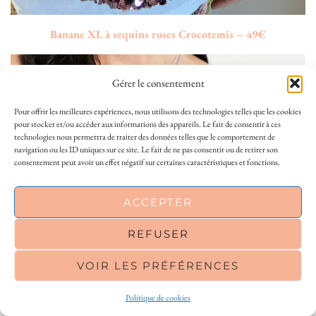
Banane XL à sequins roses Crocotemis – 49€
Gérer le consentement
Pour offrir les meilleures expériences, nous utilisons des technologies telles que les cookies
pour stocker et/ou accéder aux informations des appareils. Le fait de consentir à ces
technologies nous permettra de traiter des données telles que le comportement de
navigation ou les ID uniques sur ce site. Le fait de ne pas consentir ou de retirer son
consentement peut avoir un effet négatif sur certaines caractéristiques et fonctions.
This site uses cookies to deliver its services
ACCEPTER
and to analyse traffic. By using this site, you
agree to its use of cookies.
Learn more
REFUSER
VOIR LES PRÉFÉRENCES
OK
Politique de cookies