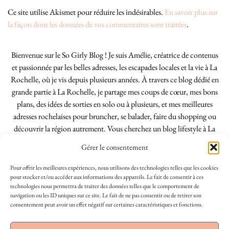
Ce site utilise Akismet pour réduire les indésirables.
En savoir plus sur
la façon dont les données de vos commentaires sont traitées
.
Bienvenue sur le So Girly Blog ! Je suis Amélie, créatrice de contenus
et passionnée par les belles adresses, les escapades locales et la vie à La
Rochelle, où je vis depuis plusieurs années. À travers ce blog dédié en
grande partie à La Rochelle, je partage mes coups de cœur, mes bons
plans, des idées de sorties en solo ou à plusieurs, et mes meilleures
adresses rochelaises pour bruncher, se balader, faire du shopping ou
découvrir la région autrement. Vous cherchez un blog lifestyle à La
Rochelle, tenu par une locale ? Vous êtes au bon endroit. Que vous
Gérer le consentement
soyez Rochelais·e ou de passage dans notre belle ville, j’espère que mes
articles vous aideront à profiter de La Rochelle comme un·e vrai·e
Pour offrir les meilleures expériences, nous utilisons des technologies telles que les cookies
initié·e. !
pour stocker et/ou accéder aux informations des appareils. Le fait de consentir à ces
technologies nous permettra de traiter des données telles que le comportement de
navigation ou les ID uniques sur ce site. Le fait de ne pas consentir ou de retirer son
consentement peut avoir un effet négatif sur certaines caractéristiques et fonctions.
INSTAGRAM
| 39969
This site uses cookies to deliver its services