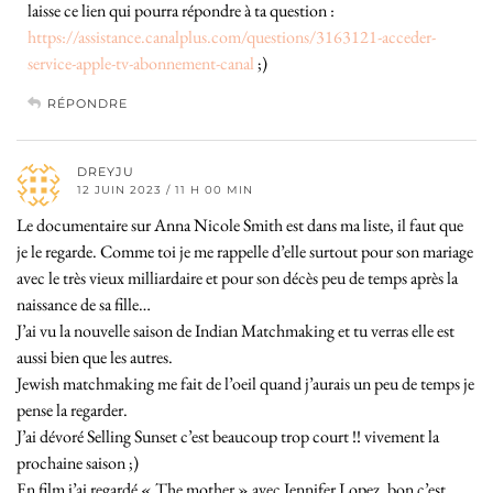
laisse ce lien qui pourra répondre à ta question :
https://assistance.canalplus.com/questions/3163121-acceder-
service-apple-tv-abonnement-canal
;)
RÉPONDRE
DREYJU
12 JUIN 2023 / 11 H 00 MIN
Le documentaire sur Anna Nicole Smith est dans ma liste, il faut que
je le regarde. Comme toi je me rappelle d’elle surtout pour son mariage
avec le très vieux milliardaire et pour son décès peu de temps après la
naissance de sa fille…
J’ai vu la nouvelle saison de Indian Matchmaking et tu verras elle est
aussi bien que les autres.
Jewish matchmaking me fait de l’oeil quand j’aurais un peu de temps je
pense la regarder.
J’ai dévoré Selling Sunset c’est beaucoup trop court !! vivement la
prochaine saison ;)
En film j’ai regardé « The mother » avec Jennifer Lopez, bon c’est