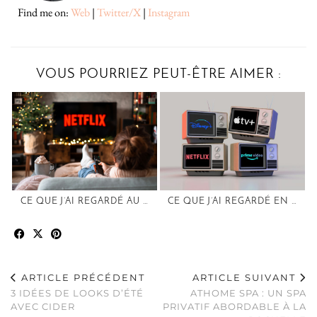
Find me on:
Web
|
Twitter/X
|
Instagram
VOUS POURRIEZ PEUT-ÊTRE AIMER :
CE QUE J’AI REGARDÉ AU …
CE QUE J’AI REGARDÉ EN …
ARTICLE PRÉCÉDENT
ARTICLE SUIVANT
3 IDÉES DE LOOKS D’ÉTÉ
ATHOME SPA : UN SPA
AVEC CIDER
PRIVATIF ABORDABLE À LA