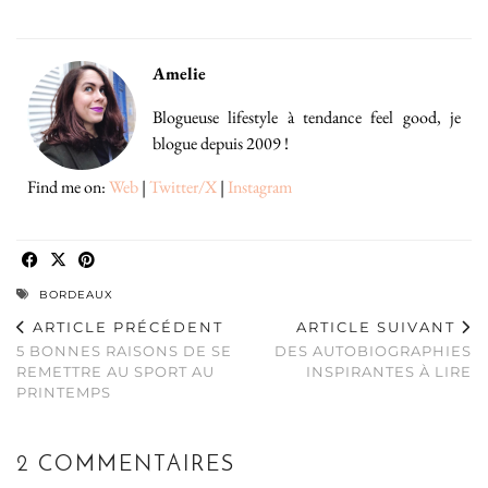
Amelie
Blogueuse lifestyle à tendance feel good, je
blogue depuis 2009 !
Find me on:
Web
|
Twitter/X
|
Instagram
BORDEAUX
ARTICLE PRÉCÉDENT
ARTICLE SUIVANT
5 BONNES RAISONS DE SE
DES AUTOBIOGRAPHIES
REMETTRE AU SPORT AU
INSPIRANTES À LIRE
PRINTEMPS
2 COMMENTAIRES