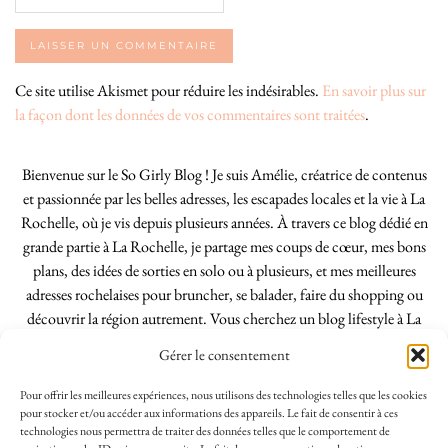
Ce site utilise Akismet pour réduire les indésirables.
En savoir plus sur
la façon dont les données de vos commentaires sont traitées
.
Bienvenue sur le So Girly Blog ! Je suis Amélie, créatrice de contenus
et passionnée par les belles adresses, les escapades locales et la vie à La
Rochelle, où je vis depuis plusieurs années. À travers ce blog dédié en
grande partie à La Rochelle, je partage mes coups de cœur, mes bons
plans, des idées de sorties en solo ou à plusieurs, et mes meilleures
adresses rochelaises pour bruncher, se balader, faire du shopping ou
découvrir la région autrement. Vous cherchez un blog lifestyle à La
Rochelle, tenu par une locale ? Vous êtes au bon endroit. Que vous
Gérer le consentement
soyez Rochelais·e ou de passage dans notre belle ville, j’espère que mes
articles vous aideront à profiter de La Rochelle comme un·e vrai·e
Pour offrir les meilleures expériences, nous utilisons des technologies telles que les cookies
initié·e. !
pour stocker et/ou accéder aux informations des appareils. Le fait de consentir à ces
technologies nous permettra de traiter des données telles que le comportement de