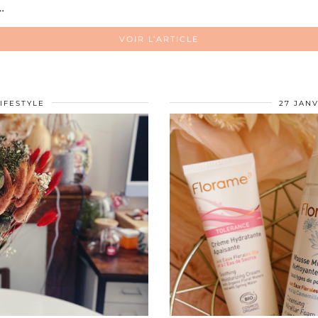
r…
VOIR L’ARTICLE
IFESTYLE
27 JANV