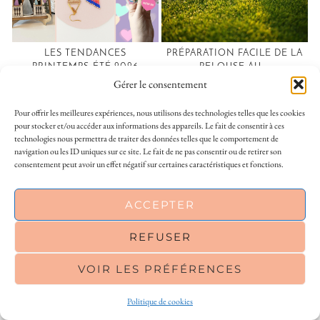
LES TENDANCES
PRÉPARATION FACILE DE LA
PRINTEMPS-ÉTÉ 2026
PELOUSE AU …
SELON ETSY : DÉ…
Gérer le consentement
Pour offrir les meilleures expériences, nous utilisons des technologies telles que les cookies
pour stocker et/ou accéder aux informations des appareils. Le fait de consentir à ces
SAINT VALENTIN
technologies nous permettra de traiter des données telles que le comportement de
navigation ou les ID uniques sur ce site. Le fait de ne pas consentir ou de retirer son
ARTICLE PRÉCÉDENT
ARTICLE SUIVANT
consentement peut avoir un effet négatif sur certaines caractéristiques et fonctions.
A BETTER ME 2020 :
DELICACY, FAST GOOD À LA
SEMAINE 3
ROCHELLE
This site uses cookies to deliver its services
ACCEPTER
and to analyse traffic. By using this site, you
6 COMMENTAIRES
agree to its use of cookies.
Learn more
REFUSER
VOIR LES PRÉFÉRENCES
OK
DREYJU
30 JANVIER 2020 / 12 H 23 MIN
Politique de cookies
Ça fait des années que je ne fête plus la saint Valentin mais ça fait du