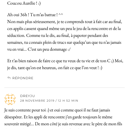
Coucou Aurélie ! :)
Ah oui 36h ! Tu m’as battue ! ^^
Non mais plus sérieusement, je te comprends tout à fait car au final,
ces applis cassent quand même un peu le jeu de la rencontre et de la
séduction. Comme tu le dis, au final, à papoter pendant des
semaines, tu connais plein de trucs sur quelqu’un que tu n’as jamais
vu en vrai… C’est un peu dommage :/
Et t’as bien raison de faire ce que tu veux de ta vie et de ton C ;) Moi,
je dis, tant qu’on est heureux, on fait ce que l’on veut ! :)
RÉPONDRE
DREYJU
28 NOVEMBRE 2019 / 12 H 52 MIN
Je suis contente pour toi :) et oui comme quoi il ne faut jamais
désespérer. Et les appli de rencontre j’en garde toujours le même
souvenir mitigé… De mon côté je suis revenue avec le père de mon fils