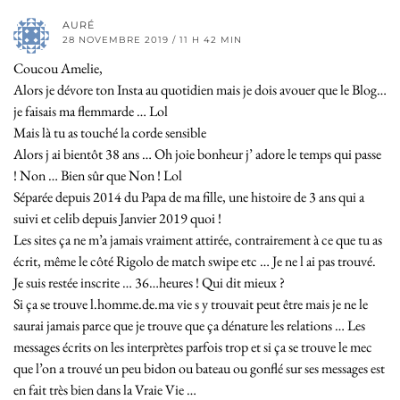
AURÉ
28 NOVEMBRE 2019 / 11 H 42 MIN
Coucou Amelie,
Alors je dévore ton Insta au quotidien mais je dois avouer que le Blog…
je faisais ma flemmarde … Lol
Mais là tu as touché la corde sensible
Alors j ai bientôt 38 ans … Oh joie bonheur j’ adore le temps qui passe
! Non … Bien sûr que Non ! Lol
Séparée depuis 2014 du Papa de ma fille, une histoire de 3 ans qui a
suivi et celib depuis Janvier 2019 quoi !
Les sites ça ne m’a jamais vraiment attirée, contrairement à ce que tu as
écrit, même le côté Rigolo de match swipe etc … Je ne l ai pas trouvé.
Je suis restée inscrite … 36…heures ! Qui dit mieux ?
Si ça se trouve l.homme.de.ma vie s y trouvait peut être mais je ne le
saurai jamais parce que je trouve que ça dénature les relations … Les
messages écrits on les interprètes parfois trop et si ça se trouve le mec
que l’on a trouvé un peu bidon ou bateau ou gonflé sur ses messages est
en fait très bien dans la Vraie Vie …