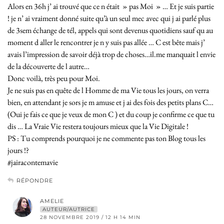
Alors en 36h j’ ai trouvé que ce n était » pas Moi » … Et je suis partie
! je n’ ai vraiment donné suite qu’à un seul mec avec qui j ai parlé plus
de 3sem échange de tél, appels qui sont devenus quotidiens sauf qu au
moment d aller le rencontrer je n y suis pas allée … C est bête mais j’
avais l’impression de savoir déjà trop de choses…il.me manquait l envie
de la découverte de l autre…
Donc voilà, très peu pour Moi.
Je ne suis pas en quête de l Homme de ma Vie tous les jours, on verra
bien, en attendant je sors je m amuse et j ai des fois des petits plans C…
(Oui je fais ce que je veux de mon C ) et du coup je confirme ce que tu
dis … La Vraie Vie restera toujours mieux que la Vie Digitale !
PS : Tu comprends pourquoi je ne commente pas ton Blog tous les
jours !?
#jairacontemavie
RÉPONDRE
AMELIE
AUTEUR/AUTRICE
28 NOVEMBRE 2019 / 12 H 14 MIN