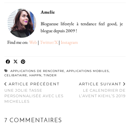
Amelie
Blogueuse lifestyle à tendance feel good, je
blogue depuis 2009 !
Find me on:
Web
|
Twitter/X
|
Instagram
APPLICATIONS DE RENCONTRE
,
APPLICATIONS MOBILES
,
CELIBATAIRE
,
HAPPN
,
TINDER
ARTICLE PRÉCÉDENT
ARTICLE SUIVANT
UNE JOLIE TASSE
LE CALENDRIER DE
PERSONNALISÉE AVEC LES
L’AVENT KIEHL’S 2019
MICHELLES
7 COMMENTAIRES