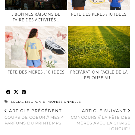
5 BONNES RAISONS DE
FÊTE DES PÈRES : 10 IDÉES
FAIRE DES ACTIVITÉS …
…
FÊTE DES MÈRES : 10 IDÉES
PRÉPARATION FACILE DE LA
…
PELOUSE AU …
SOCIAL MEDIA
,
VIE PROFESSIONNELLE
ARTICLE PRÉCÉDENT
ARTICLE SUIVANT
COUPS DE COEUR // MES 4
CONCOURS // LA FÊTE DES
PARFUMS DU PRINTEMPS
MÈRES AVEC LA CHAISE
LONGUE !