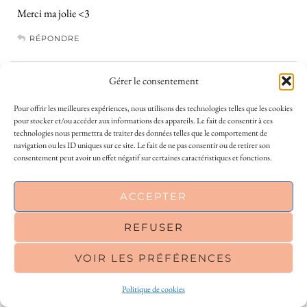
Merci ma jolie <3
RÉPONDRE
Gérer le consentement
Pingback:
Feel good // Et si on vivait sans se prendre la tête ? - Le So
Girly Blog
Pour offrir les meilleures expériences, nous utilisons des technologies telles que les cookies
pour stocker et/ou accéder aux informations des appareils. Le fait de consentir à ces
technologies nous permettra de traiter des données telles que le comportement de
ET DANS CES MOTSE
navigation ou les ID uniques sur ce site. Le fait de ne pas consentir ou de retirer son
18 MAI 2017 / 13 H 50 MIN
consentement peut avoir un effet négatif sur certaines caractéristiques et fonctions.
Ton nouveau job s’annonce passionnant ! J’espère que tu pourras t’y
This site uses cookies to deliver its services
épanouis pleinement !
ACCEPTER
and to analyse traffic. By using this site, you
RÉPONDRE
agree to its use of cookies.
Learn more
REFUSER
MINA
VOIR LES PRÉFÉRENCES
OK
18 MAI 2017 / 20 H 42 MIN
Je viens juste de lire ces nouvelles aventures :)))
Politique de cookies
Félicitation et bon courage