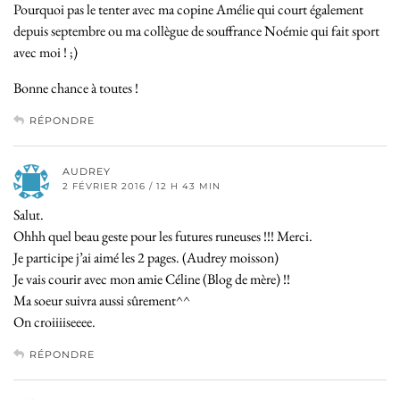
Pourquoi pas le tenter avec ma copine Amélie qui court également
depuis septembre ou ma collègue de souffrance Noémie qui fait sport
avec moi ! ;)
Bonne chance à toutes !
RÉPONDRE
AUDREY
2 FÉVRIER 2016 / 12 H 43 MIN
Salut.
Ohhh quel beau geste pour les futures runeuses !!! Merci.
Je participe j’ai aimé les 2 pages. (Audrey moisson)
Je vais courir avec mon amie Céline (Blog de mère) !!
Ma soeur suivra aussi sûrement^^
On croiiiiseeee.
RÉPONDRE