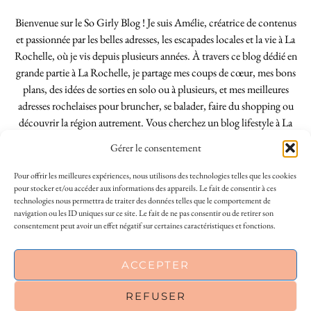
Bienvenue sur le So Girly Blog ! Je suis Amélie, créatrice de contenus
et passionnée par les belles adresses, les escapades locales et la vie à La
Rochelle, où je vis depuis plusieurs années. À travers ce blog dédié en
grande partie à La Rochelle, je partage mes coups de cœur, mes bons
plans, des idées de sorties en solo ou à plusieurs, et mes meilleures
adresses rochelaises pour bruncher, se balader, faire du shopping ou
découvrir la région autrement. Vous cherchez un blog lifestyle à La
Rochelle, tenu par une locale ? Vous êtes au bon endroit. Que vous
Gérer le consentement
soyez Rochelais·e ou de passage dans notre belle ville, j’espère que mes
articles vous aideront à profiter de La Rochelle comme un·e vrai·e
Pour offrir les meilleures expériences, nous utilisons des technologies telles que les cookies
initié·e. !
pour stocker et/ou accéder aux informations des appareils. Le fait de consentir à ces
technologies nous permettra de traiter des données telles que le comportement de
navigation ou les ID uniques sur ce site. Le fait de ne pas consentir ou de retirer son
consentement peut avoir un effet négatif sur certaines caractéristiques et fonctions.
INSTAGRAM
| 39969
ACCEPTER
FACEBOOK
| 18200
REFUSER
PINTEREST
| 26300