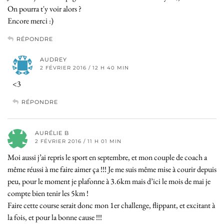
On pourra t'y voir alors ?
Encore merci :)
RÉPONDRE
AUDREY
2 FÉVRIER 2016 / 12 H 40 MIN
<3
RÉPONDRE
AURÉLIE B
2 FÉVRIER 2016 / 11 H 01 MIN
Moi aussi j’ai repris le sport en septembre, et mon couple de coach a
même réussi à me faire aimer ça !!! Je me suis même mise à courir depuis
peu, pour le moment je plafonne à 3.6km mais d’ici le mois de mai je
compte bien tenir les 5km !
Faire cette course serait donc mon 1er challenge, flippant, et excitant à
la fois, et pour la bonne cause !!!