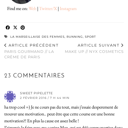
Find me on:
Web
|
Twitter/X
|
Instagram
LA MARSEILLAISE DES FEMMES
,
RUNNING
,
SPORT
ARTICLE PRÉCÉDENT
ARTICLE SUIVANT
PARIS GOURMAND // LA
MAKE UP // NYX COSMETICS
CRÈME DE PARIS
23 COMMENTAIRES
SWEET PIPELETTE
2 FÉVRIER 2016 / 7 H 44 MIN
ha trop cool =) Je ne cours pas du tout, mais j’essaie desperement de
trouver une motivation.. peut être que cette course est une bonne
motivation?! En plus la cause est assez belle !
J’aimerais le faire avec ma copine Mag, qui est déjà super sportive donc