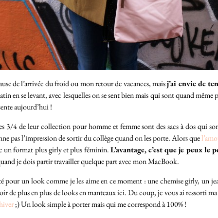
à cause de l’arrivée du froid ou mon retour de vacances, mais
j’ai envie de te
atin en se levant, avec lesquelles on se sent bien mais qui sont quand même pra
sente aujourd’hui !
es 3/4 de leur collection pour homme et femme sont des sacs à dos qui sont
ne pas l’impression de sortir du collège quand on les porte. Alors que
l’amo
ec un format plus girly et plus féminin.
L’avantage, c’est que je peux le
 quand je dois partir travailler quelque part avec mon MacBook.
té pour un look comme je les aime en ce moment : une chemise girly, un jea
voir de plus en plus de looks en manteaux ici. Du coup, je vous ai ressorti m
hiver
;) Un look simple à porter mais qui me correspond à 100% !