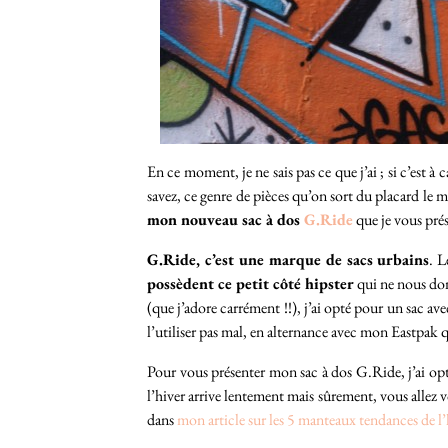
En ce moment, je ne sais pas ce que j’ai ; si c’est 
savez, ce genre de pièces qu’on sort du placard le m
mon nouveau sac à dos
G.Ride
que je vous pré
G.Ride, c’est une marque de sacs urbains
. L
possèdent ce petit côté hipster
qui ne nous don
(que j’adore carrément !!), j’ai opté pour un sac av
l’utiliser pas mal, en alternance avec mon Eastpak
Pour vous présenter mon sac à dos G.Ride, j’ai op
l’hiver arrive lentement mais sûrement, vous allez 
dans
mon article sur les 5 manteaux tendances de l’