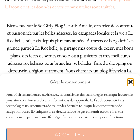
la façon dont les données de vos commentaires sont traitées
.
Bienvenue sur le So Girly Blog ! Je suis Amélie, créatrice de contenus
et passionnée par les belles adresses, les escapades locales et la vie à La
Rochelle, où je vis depuis plusieurs années. À travers ce blog dédié en
grande partie à La Rochelle, je partage mes coups de cœur, mes bons
plans, des idées de sorties en solo ou à plusieurs, et mes meilleures
adresses rochelaises pour bruncher, se balader, faire du shopping ou
découvrir la région autrement. Vous cherchez un blog lifestyle à La
Rochelle, tenu par une locale ? Vous êtes au bon endroit. Que vous
Gérer le consentement
soyez Rochelais·e ou de passage dans notre belle ville, j’espère que mes
articles vous aideront à profiter de La Rochelle comme un·e vrai·e
Pour offrir les meilleures expériences, nous utilisons des technologies telles que les cookies
initié·e. !
pour stocker et/ou accéder aux informations des appareils. Le fait de consentir à ces
technologies nous permettra de traiter des données telles que le comportement de
navigation ou les ID uniques sur ce site. Le fait de ne pas consentir ou de retirer son
consentement peut avoir un effet négatif sur certaines caractéristiques et fonctions.
INSTAGRAM
| 39969
This site uses cookies to deliver its services
ACCEPTER
FACEBOOK
| 18200
and to analyse traffic. By using this site, you