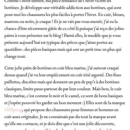
Comme l’hiver dernier, ma pièce tendance de l’hiver va être les
bottines. Je développe une véritable addiction aux bottines, qui sont
pour moi les chaussures les plus faciles à porter l’hiver. En cuir, bleues,
marrons ou noirs, je craque ! Et je ne vais pas vous mentir, j’ai eu la
chance d’être récemment gâtée de ce côté là puisque j’ai reçu des jolies
paires à vous présenter sur le blog ! Parmi elles, le modèle que je vous
présente aujourd’hui est typique des pièces que j’aime porter au
quotidien : des pièces basiques mais qui ont un petit truc en plus qui
change tout.
Cette jolie paire de bottines en cuir bleu marine, j’ai surtout craqué
dessus quand j’ai vu leur empiècement en cuir irisé argenté. Des fines
paillettes, discrètes mais qui donnent un peu de pep’s à des bottines
classiques, limite passe-partout de par leur couleur. Mais bon, le cuir
bleu marine, c’est comme le noir et le camel, ce sont de bons basiques
et j’espère pouvoir les garder un bon moment :) Elles sont de la marque
HESpring
, qui propose des chaussures pour femmes et hommes en
cuir assez originales. Je ne connaissais pas du tout la marque avant
qu’elle me contacte, et je dois dire que c’est une jolie découverte,