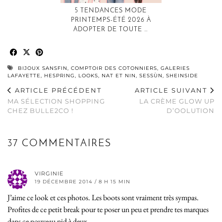
5 TENDANCES MODE
PRINTEMPS-ÉTÉ 2026 À
ADOPTER DE TOUTE …
BIJOUX SANSFIN
,
COMPTOIR DES COTONNIERS
,
GALERIES
LAFAYETTE
,
HESPRING
,
LOOKS
,
NAT ET NIN
,
SESSÙN
,
SHEINSIDE
ARTICLE PRÉCÉDENT
ARTICLE SUIVANT
MA SÉLECTION SHOPPING
LA CRÈME GLOW UP
CHEZ BULLE2CO !
D’OOLUTION
37 COMMENTAIRES
VIRGINIE
19 DÉCEMBRE 2014 / 8 H 15 MIN
J’aime ce look et ces photos. Les boots sont vraiment très sympas.
Profites de ce petit break pour te poser un peu et prendre tes marques
dans ce nouveau nid à deux