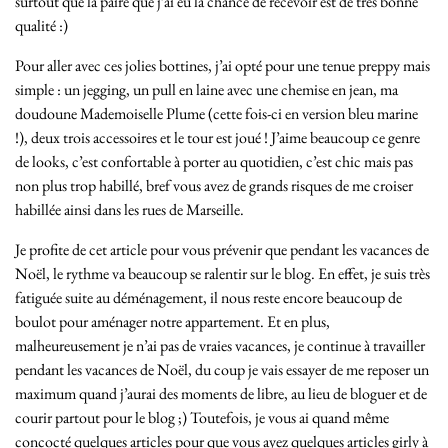
surtout que la paire que j’ai eu la chance de recevoir est de très bonne
qualité :)
Pour aller avec ces jolies bottines, j’ai opté pour une tenue preppy mais
simple : un jegging, un pull en laine avec une chemise en jean, ma
doudoune Mademoiselle Plume (cette fois-ci en version bleu marine
!), deux trois accessoires et le tour est joué ! J’aime beaucoup ce genre
de looks, c’est confortable à porter au quotidien, c’est chic mais pas
non plus trop habillé, bref vous avez de grands risques de me croiser
habillée ainsi dans les rues de Marseille.
Je profite de cet article pour vous prévenir que pendant les vacances de
Noël, le rythme va beaucoup se ralentir sur le blog. En effet, je suis très
fatiguée suite au déménagement, il nous reste encore beaucoup de
boulot pour aménager notre appartement. Et en plus,
malheureusement je n’ai pas de vraies vacances, je continue à travailler
pendant les vacances de Noël, du coup je vais essayer de me reposer un
maximum quand j’aurai des moments de libre, au lieu de bloguer et de
courir partout pour le blog ;) Toutefois, je vous ai quand même
concocté quelques articles pour que vous ayez quelques articles girly à