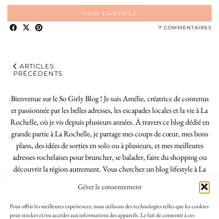
VOIR L’ARTICLE
7 COMMENTAIRES
ARTICLES
PRÉCÉDENTS
Bienvenue sur le So Girly Blog ! Je suis Amélie, créatrice de contenus
et passionnée par les belles adresses, les escapades locales et la vie à La
Rochelle, où je vis depuis plusieurs années. À travers ce blog dédié en
grande partie à La Rochelle, je partage mes coups de cœur, mes bons
plans, des idées de sorties en solo ou à plusieurs, et mes meilleures
adresses rochelaises pour bruncher, se balader, faire du shopping ou
découvrir la région autrement. Vous cherchez un blog lifestyle à La
Rochelle, tenu par une locale ? Vous êtes au bon endroit. Que vous
Gérer le consentement
soyez Rochelais·e ou de passage dans notre belle ville, j’espère que mes
articles vous aideront à profiter de La Rochelle comme un·e vrai·e
Pour offrir les meilleures expériences, nous utilisons des technologies telles que les cookies
initié·e. !
pour stocker et/ou accéder aux informations des appareils. Le fait de consentir à ces