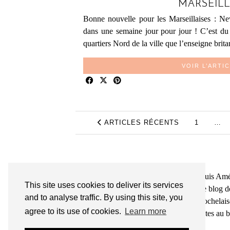
MARSEILL
Bonne nouvelle pour les Marseillaises : N
dans une semaine jour pour jour ! C’est du 
quartiers Nord de la ville que l’enseigne bri
VOIR L’ARTI
ARTICLES RÉCENTS
1
…
Bienvenue sur le So Girly Blog ! Je suis Améli
This site uses cookies to deliver its services
depuis plusieurs années. À travers ce blog d
and to analyse traffic. By using this site, you
plusieurs, et mes meilleures adresses rochelai
agree to its use of cookies.
Learn more
Rochelle, tenu par une locale ? Vous êtes au b