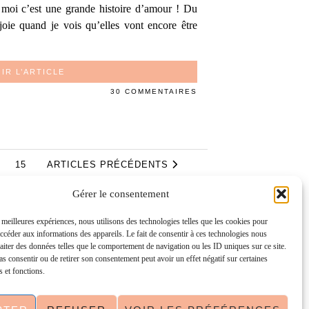
t moi c’est une grande histoire d’amour ! Du
oie quand je vois qu’elles vont encore être
IR L’ARTICLE
30 COMMENTAIRES
15
ARTICLES PRÉCÉDENTS
Gérer le consentement
s meilleures expériences, nous utilisons des technologies telles que les cookies pour
accéder aux informations des appareils. Le fait de consentir à ces technologies nous
ades locales et la vie à La Rochelle, où je vis
raiter des données telles que le comportement de navigation ou les ID uniques sur ce site.
bons plans, des idées de sorties en solo ou à
pas consentir ou de retirer son consentement peut avoir un effet négatif sur certaines
autrement. Vous cherchez un blog lifestyle à La
s et fonctions.
ille, j’espère que mes articles vous aideront à