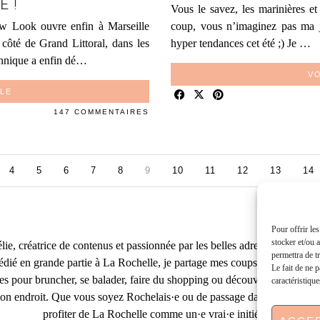
E !
Vous le savez, les marinières e
ew Look ouvre enfin à Marseille
coup, vous n’imaginez pas ma j
côté de Grand Littoral, dans les
hyper tendances cet été ;) Je …
tannique a enfin dé…
VO
CLE
147 COMMENTAIRES
4
5
6
7
8
9
10
11
12
13
14
Pour offrir le
stocker et/ou 
e, créatrice de contenus et passionnée par les belles adresses, les escap
permettra de t
édié en grande partie à La Rochelle, je partage mes coups de cœur, mes 
Le fait de ne 
ses pour bruncher, se balader, faire du shopping ou découvrir la région 
caractéristique
on endroit. Que vous soyez Rochelais·e ou de passage dans notre belle v
profiter de La Rochelle comme un·e vrai·e initié·e. !