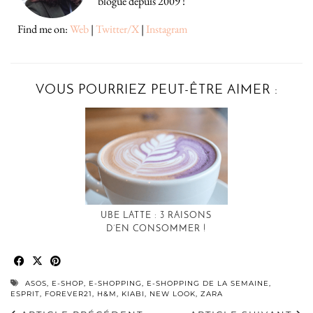
blogue depuis 2009 !
Find me on:
Web
|
Twitter/X
|
Instagram
VOUS POURRIEZ PEUT-ÊTRE AIMER :
UBE LATTE : 3 RAISONS
D’EN CONSOMMER !
ASOS
,
E-SHOP
,
E-SHOPPING
,
E-SHOPPING DE LA SEMAINE
,
ESPRIT
,
FOREVER21
,
H&M
,
KIABI
,
NEW LOOK
,
ZARA