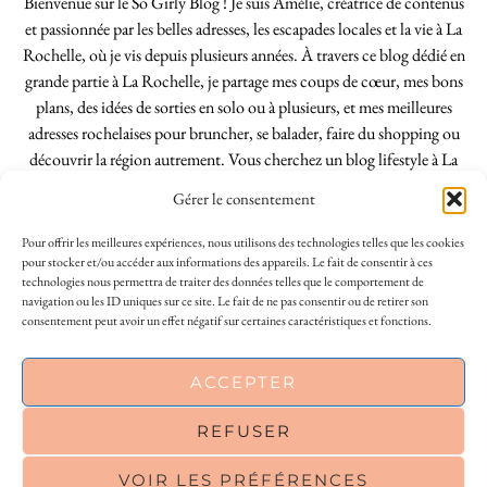
Bienvenue sur le So Girly Blog ! Je suis Amélie, créatrice de contenus
et passionnée par les belles adresses, les escapades locales et la vie à La
Rochelle, où je vis depuis plusieurs années. À travers ce blog dédié en
grande partie à La Rochelle, je partage mes coups de cœur, mes bons
plans, des idées de sorties en solo ou à plusieurs, et mes meilleures
adresses rochelaises pour bruncher, se balader, faire du shopping ou
découvrir la région autrement. Vous cherchez un blog lifestyle à La
Rochelle, tenu par une locale ? Vous êtes au bon endroit. Que vous
Gérer le consentement
soyez Rochelais·e ou de passage dans notre belle ville, j’espère que mes
articles vous aideront à profiter de La Rochelle comme un·e vrai·e
Pour offrir les meilleures expériences, nous utilisons des technologies telles que les cookies
initié·e. !
pour stocker et/ou accéder aux informations des appareils. Le fait de consentir à ces
technologies nous permettra de traiter des données telles que le comportement de
navigation ou les ID uniques sur ce site. Le fait de ne pas consentir ou de retirer son
consentement peut avoir un effet négatif sur certaines caractéristiques et fonctions.
INSTAGRAM
| 39969
This site uses cookies to deliver its services
ACCEPTER
FACEBOOK
| 18200
and to analyse traffic. By using this site, you
agree to its use of cookies.
Learn more
REFUSER
PINTEREST
| 26300
VOIR LES PRÉFÉRENCES
OK