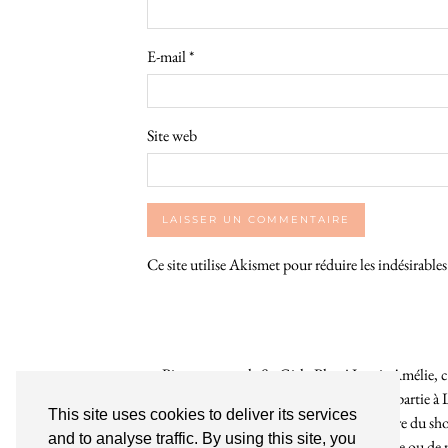
E-mail
*
Site web
Ce site utilise Akismet pour réduire les indésirable
Bienvenue sur le So Girly Blog ! Je suis Amélie, cr
années. À travers ce blog dédié en grande partie à 
This site uses cookies to deliver its services
rochelaises pour bruncher, se balader, faire du s
and to analyse traffic. By using this site, you
endroit. Que vous soyez Rochelais·e ou de pas