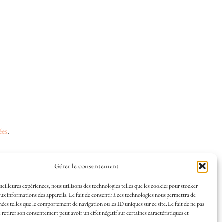
ées
.
Gérer le consentement
 et la vie à La Rochelle, où je vis depuis plusieurs
 meilleures expériences, nous utilisons des technologies telles que les cookies pour stocker
ux informations des appareils. Le fait de consentir à ces technologies nous permettra de
s en solo ou à plusieurs, et mes meilleures adresses
nées telles que le comportement de navigation ou les ID uniques sur ce site. Le fait de ne pas
a Rochelle, tenu par une locale ? Vous êtes au bon
 retirer son consentement peut avoir un effet négatif sur certaines caractéristiques et
r de La Rochelle comme un·e vrai·e initié·e. !