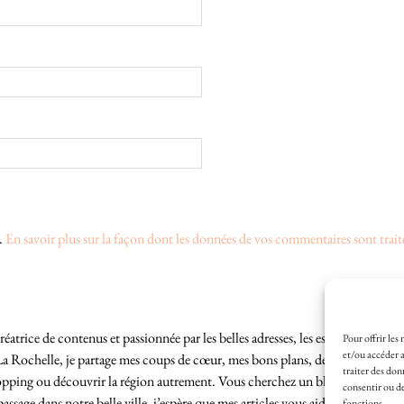
s.
En savoir plus sur la façon dont les données de vos commentaires sont trait
éatrice de contenus et passionnée par les belles adresses, les escapades locales
Pour offrir les
et/ou accéder a
La Rochelle, je partage mes coups de cœur, mes bons plans, des idées de sortie
traiter des don
hopping ou découvrir la région autrement. Vous cherchez un blog lifestyle à L
consentir ou de
sage dans notre belle ville, j’espère que mes articles vous aideront à profite
fonctions.