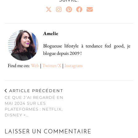
SUIVRE:
Amelie
Blogueuse lifestyle à tendance feel good, je
blogue depuis 2009 !
Find me on:
Web
|
Twitter/X
|
Instagram
ARTICLE PRÉCÉDENT
CE QUE J’AI REGARDÉ EN
MAI 2024 SUR LES
PLATEFORMES : NETFLIX,
DISNEY +…
LAISSER UN COMMENTAIRE