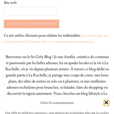
Site web
Ce site utilise Akismet pour réduire les indésirables.
En savoir plus sur
la façon dont les données de vos commentaires sont traitées
.
Bienvenue sur le So Girly Blog ! Je suis Amélie, créatrice de contenus
et passionnée par les belles adresses, les escapades locales et la vie à La
Rochelle, où je vis depuis plusieurs années. À travers ce blog dédié en
grande partie à La Rochelle, je partage mes coups de cœur, mes bons
plans, des idées de sorties en solo ou à plusieurs, et mes meilleures
adresses rochelaises pour bruncher, se balader, faire du shopping ou
découvrir la région autrement. Vous cherchez un blog lifestyle à La
Rochelle, tenu par une locale ? Vous êtes au bon endroit. Que vous
Gérer le consentement
soyez Rochelais·e ou de passage dans notre belle ville, j’espère que mes
articles vous aideront à profiter de La Rochelle comme un·e vrai·e
Pour offrir les meilleures expériences, nous utilisons des technologies telles que les cookies