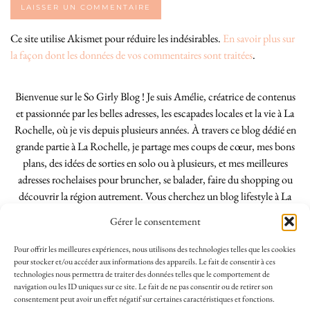
Ce site utilise Akismet pour réduire les indésirables.
En savoir plus sur
la façon dont les données de vos commentaires sont traitées
.
Bienvenue sur le So Girly Blog ! Je suis Amélie, créatrice de contenus
et passionnée par les belles adresses, les escapades locales et la vie à La
Rochelle, où je vis depuis plusieurs années. À travers ce blog dédié en
grande partie à La Rochelle, je partage mes coups de cœur, mes bons
plans, des idées de sorties en solo ou à plusieurs, et mes meilleures
adresses rochelaises pour bruncher, se balader, faire du shopping ou
découvrir la région autrement. Vous cherchez un blog lifestyle à La
Rochelle, tenu par une locale ? Vous êtes au bon endroit. Que vous
Gérer le consentement
soyez Rochelais·e ou de passage dans notre belle ville, j’espère que mes
articles vous aideront à profiter de La Rochelle comme un·e vrai·e
Pour offrir les meilleures expériences, nous utilisons des technologies telles que les cookies
initié·e. !
pour stocker et/ou accéder aux informations des appareils. Le fait de consentir à ces
technologies nous permettra de traiter des données telles que le comportement de
navigation ou les ID uniques sur ce site. Le fait de ne pas consentir ou de retirer son
consentement peut avoir un effet négatif sur certaines caractéristiques et fonctions.