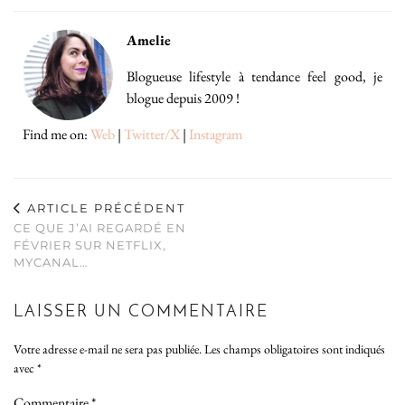
Amelie
Blogueuse lifestyle à tendance feel good, je
blogue depuis 2009 !
Find me on:
Web
|
Twitter/X
|
Instagram
ARTICLE PRÉCÉDENT
CE QUE J’AI REGARDÉ EN
FÉVRIER SUR NETFLIX,
MYCANAL…
LAISSER UN COMMENTAIRE
Votre adresse e-mail ne sera pas publiée.
Les champs obligatoires sont indiqués
avec
*
Commentaire
*