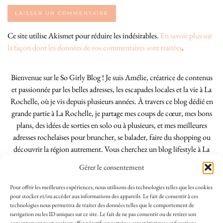
Ce site utilise Akismet pour réduire les indésirables.
En savoir plus sur
la façon dont les données de vos commentaires sont traitées
.
Bienvenue sur le So Girly Blog ! Je suis Amélie, créatrice de contenus
et passionnée par les belles adresses, les escapades locales et la vie à La
Rochelle, où je vis depuis plusieurs années. À travers ce blog dédié en
grande partie à La Rochelle, je partage mes coups de cœur, mes bons
plans, des idées de sorties en solo ou à plusieurs, et mes meilleures
adresses rochelaises pour bruncher, se balader, faire du shopping ou
découvrir la région autrement. Vous cherchez un blog lifestyle à La
Rochelle, tenu par une locale ? Vous êtes au bon endroit. Que vous
Gérer le consentement
soyez Rochelais·e ou de passage dans notre belle ville, j’espère que mes
articles vous aideront à profiter de La Rochelle comme un·e vrai·e
Pour offrir les meilleures expériences, nous utilisons des technologies telles que les cookies
initié·e. !
pour stocker et/ou accéder aux informations des appareils. Le fait de consentir à ces
technologies nous permettra de traiter des données telles que le comportement de
navigation ou les ID uniques sur ce site. Le fait de ne pas consentir ou de retirer son