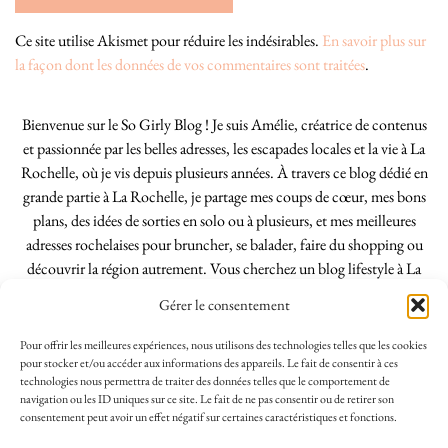
Ce site utilise Akismet pour réduire les indésirables.
En savoir plus sur
la façon dont les données de vos commentaires sont traitées
.
Bienvenue sur le So Girly Blog ! Je suis Amélie, créatrice de contenus
et passionnée par les belles adresses, les escapades locales et la vie à La
Rochelle, où je vis depuis plusieurs années. À travers ce blog dédié en
grande partie à La Rochelle, je partage mes coups de cœur, mes bons
plans, des idées de sorties en solo ou à plusieurs, et mes meilleures
adresses rochelaises pour bruncher, se balader, faire du shopping ou
découvrir la région autrement. Vous cherchez un blog lifestyle à La
Rochelle, tenu par une locale ? Vous êtes au bon endroit. Que vous
Gérer le consentement
soyez Rochelais·e ou de passage dans notre belle ville, j’espère que mes
articles vous aideront à profiter de La Rochelle comme un·e vrai·e
Pour offrir les meilleures expériences, nous utilisons des technologies telles que les cookies
initié·e. !
pour stocker et/ou accéder aux informations des appareils. Le fait de consentir à ces
technologies nous permettra de traiter des données telles que le comportement de
navigation ou les ID uniques sur ce site. Le fait de ne pas consentir ou de retirer son
consentement peut avoir un effet négatif sur certaines caractéristiques et fonctions.
INSTAGRAM
| 39969