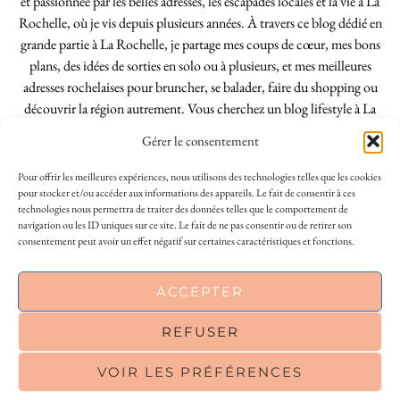
et passionnée par les belles adresses, les escapades locales et la vie à La
Rochelle, où je vis depuis plusieurs années. À travers ce blog dédié en
grande partie à La Rochelle, je partage mes coups de cœur, mes bons
plans, des idées de sorties en solo ou à plusieurs, et mes meilleures
adresses rochelaises pour bruncher, se balader, faire du shopping ou
découvrir la région autrement. Vous cherchez un blog lifestyle à La
Rochelle, tenu par une locale ? Vous êtes au bon endroit. Que vous
Gérer le consentement
soyez Rochelais·e ou de passage dans notre belle ville, j’espère que mes
articles vous aideront à profiter de La Rochelle comme un·e vrai·e
Pour offrir les meilleures expériences, nous utilisons des technologies telles que les cookies
initié·e. !
pour stocker et/ou accéder aux informations des appareils. Le fait de consentir à ces
technologies nous permettra de traiter des données telles que le comportement de
navigation ou les ID uniques sur ce site. Le fait de ne pas consentir ou de retirer son
consentement peut avoir un effet négatif sur certaines caractéristiques et fonctions.
INSTAGRAM
| 39969
ACCEPTER
FACEBOOK
| 18200
REFUSER
PINTEREST
| 26300
VOIR LES PRÉFÉRENCES
© 2026
LE SO GIRLY BLOG