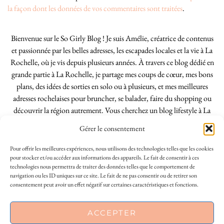
la façon dont les données de vos commentaires sont traitées
.
Bienvenue sur le So Girly Blog ! Je suis Amélie, créatrice de contenus
et passionnée par les belles adresses, les escapades locales et la vie à La
Rochelle, où je vis depuis plusieurs années. À travers ce blog dédié en
grande partie à La Rochelle, je partage mes coups de cœur, mes bons
plans, des idées de sorties en solo ou à plusieurs, et mes meilleures
adresses rochelaises pour bruncher, se balader, faire du shopping ou
découvrir la région autrement. Vous cherchez un blog lifestyle à La
Rochelle, tenu par une locale ? Vous êtes au bon endroit. Que vous
Gérer le consentement
soyez Rochelais·e ou de passage dans notre belle ville, j’espère que mes
articles vous aideront à profiter de La Rochelle comme un·e vrai·e
Pour offrir les meilleures expériences, nous utilisons des technologies telles que les cookies
initié·e. !
pour stocker et/ou accéder aux informations des appareils. Le fait de consentir à ces
technologies nous permettra de traiter des données telles que le comportement de
navigation ou les ID uniques sur ce site. Le fait de ne pas consentir ou de retirer son
consentement peut avoir un effet négatif sur certaines caractéristiques et fonctions.
INSTAGRAM
| 39969
ACCEPTER
FACEBOOK
| 18200