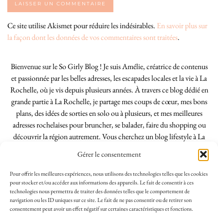
Ce site utilise Akismet pour réduire les indésirables.
En savoir plus sur
la façon dont les données de vos commentaires sont traitées
.
Bienvenue sur le So Girly Blog ! Je suis Amélie, créatrice de contenus
et passionnée par les belles adresses, les escapades locales et la vie à La
Rochelle, où je vis depuis plusieurs années. À travers ce blog dédié en
grande partie à La Rochelle, je partage mes coups de cœur, mes bons
plans, des idées de sorties en solo ou à plusieurs, et mes meilleures
adresses rochelaises pour bruncher, se balader, faire du shopping ou
découvrir la région autrement. Vous cherchez un blog lifestyle à La
Rochelle, tenu par une locale ? Vous êtes au bon endroit. Que vous
Gérer le consentement
soyez Rochelais·e ou de passage dans notre belle ville, j’espère que mes
articles vous aideront à profiter de La Rochelle comme un·e vrai·e
Pour offrir les meilleures expériences, nous utilisons des technologies telles que les cookies
initié·e. !
pour stocker et/ou accéder aux informations des appareils. Le fait de consentir à ces
technologies nous permettra de traiter des données telles que le comportement de
navigation ou les ID uniques sur ce site. Le fait de ne pas consentir ou de retirer son
consentement peut avoir un effet négatif sur certaines caractéristiques et fonctions.
INSTAGRAM
| 39969