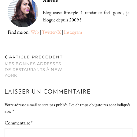
Amelie
Blogueuse lifestyle à tendance feel good, je
blogue depuis 2009 !
Find me on:
Web
|
Twitter/X
|
Instagram
ARTICLE PRÉCÉDENT
MES BONNES ADRESSES
DE RESTAURANTS À NEW
YORK
LAISSER UN COMMENTAIRE
Votre adresse e-mail ne sera pas publiée.
Les champs obligatoires sont indiqués
avec
*
Commentaire
*