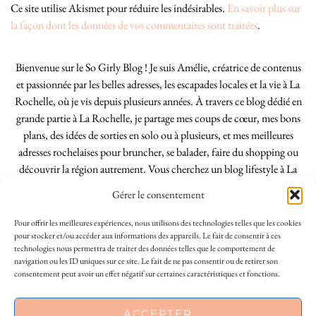
Ce site utilise Akismet pour réduire les indésirables.
En savoir plus sur
la façon dont les données de vos commentaires sont traitées
.
Bienvenue sur le So Girly Blog ! Je suis Amélie, créatrice de contenus
et passionnée par les belles adresses, les escapades locales et la vie à La
Rochelle, où je vis depuis plusieurs années. À travers ce blog dédié en
grande partie à La Rochelle, je partage mes coups de cœur, mes bons
plans, des idées de sorties en solo ou à plusieurs, et mes meilleures
adresses rochelaises pour bruncher, se balader, faire du shopping ou
découvrir la région autrement. Vous cherchez un blog lifestyle à La
Rochelle, tenu par une locale ? Vous êtes au bon endroit. Que vous
Gérer le consentement
soyez Rochelais·e ou de passage dans notre belle ville, j’espère que mes
articles vous aideront à profiter de La Rochelle comme un·e vrai·e
Pour offrir les meilleures expériences, nous utilisons des technologies telles que les cookies
initié·e. !
pour stocker et/ou accéder aux informations des appareils. Le fait de consentir à ces
technologies nous permettra de traiter des données telles que le comportement de
navigation ou les ID uniques sur ce site. Le fait de ne pas consentir ou de retirer son
consentement peut avoir un effet négatif sur certaines caractéristiques et fonctions.
INSTAGRAM
| 39969
ACCEPTER