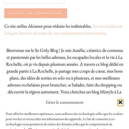
Ce site utilise Akismet pour réduire les indésirables.
En savoir plus sur
la façon dont les données de vos commentaires sont traitées
.
Bienvenue sur le So Girly Blog ! Je suis Amélie, créatrice de contenus
et passionnée par les belles adresses, les escapades locales et la vie à La
Rochelle, où je vis depuis plusieurs années. À travers ce blog dédié en
grande partie à La Rochelle, je partage mes coups de cœur, mes bons
plans, des idées de sorties en solo ou à plusieurs, et mes meilleures
adresses rochelaises pour bruncher, se balader, faire du shopping ou
découvrir la région autrement. Vous cherchez un blog lifestyle à La
Rochelle, tenu par une locale ? Vous êtes au bon endroit. Que vous
Gérer le consentement
soyez Rochelais·e ou de passage dans notre belle ville, j’espère que mes
articles vous aideront à profiter de La Rochelle comme un·e vrai·e
Pour offrir les meilleures expériences, nous utilisons des technologies telles que les cookies
initié·e. !
pour stocker et/ou accéder aux informations des appareils. Le fait de consentir à ces
technologies nous permettra de traiter des données telles que le comportement de