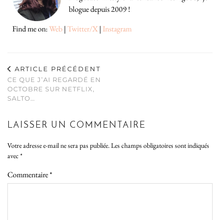
blogue depuis 2009 !
Find me on:
Web
|
Twitter/X
|
Instagram
ARTICLE PRÉCÉDENT
CE QUE J’AI REGARDÉ EN
OCTOBRE SUR NETFLIX,
SALTO…
LAISSER UN COMMENTAIRE
Votre adresse e-mail ne sera pas publiée.
Les champs obligatoires sont indiqués
avec
*
Commentaire
*