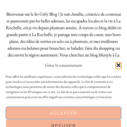
Bienvenue sur le So Girly Blog ! Je suis Amélie, créatrice de contenus
et passionnée par les belles adresses, les escapades locales et la vie à La
Rochelle, où je vis depuis plusieurs années. À travers ce blog dédié en
grande partie à La Rochelle, je partage mes coups de cœur, mes bons
plans, des idées de sorties en solo ou à plusieurs, et mes meilleures
adresses rochelaises pour bruncher, se balader, faire du shopping ou
découvrir la région autrement. Vous cherchez un blog lifestyle à La
Rochelle, tenu par une locale ? Vous êtes au bon endroit. Que vous
Gérer le consentement
soyez Rochelais·e ou de passage dans notre belle ville, j’espère que mes
articles vous aideront à profiter de La Rochelle comme un·e vrai·e
Pour offrir les meilleures expériences, nous utilisons des technologies telles que les cookies
initié·e. !
pour stocker et/ou accéder aux informations des appareils. Le fait de consentir à ces
technologies nous permettra de traiter des données telles que le comportement de
navigation ou les ID uniques sur ce site. Le fait de ne pas consentir ou de retirer son
consentement peut avoir un effet négatif sur certaines caractéristiques et fonctions.
INSTAGRAM
| 39969
This site uses cookies to deliver its services
ACCEPTER
FACEBOOK
| 18200
and to analyse traffic. By using this site, you
agree to its use of cookies.
Learn more
REFUSER