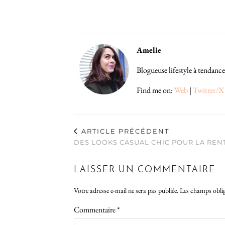
Amelie
Blogueuse lifestyle à tendance
Find me on:
Web
|
Twitter/X
ARTICLE PRÉCÉDENT
DES LOOKS CASUAL CHIC POUR LA REN
LAISSER UN COMMENTAIRE
Votre adresse e-mail ne sera pas publiée.
Les champs oblig
Commentaire
*