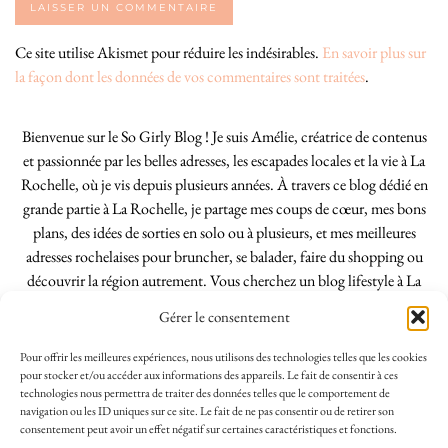
Ce site utilise Akismet pour réduire les indésirables.
En savoir plus sur
la façon dont les données de vos commentaires sont traitées
.
Bienvenue sur le So Girly Blog ! Je suis Amélie, créatrice de contenus
et passionnée par les belles adresses, les escapades locales et la vie à La
Rochelle, où je vis depuis plusieurs années. À travers ce blog dédié en
grande partie à La Rochelle, je partage mes coups de cœur, mes bons
plans, des idées de sorties en solo ou à plusieurs, et mes meilleures
adresses rochelaises pour bruncher, se balader, faire du shopping ou
découvrir la région autrement. Vous cherchez un blog lifestyle à La
Rochelle, tenu par une locale ? Vous êtes au bon endroit. Que vous
Gérer le consentement
soyez Rochelais·e ou de passage dans notre belle ville, j’espère que mes
articles vous aideront à profiter de La Rochelle comme un·e vrai·e
Pour offrir les meilleures expériences, nous utilisons des technologies telles que les cookies
initié·e. !
pour stocker et/ou accéder aux informations des appareils. Le fait de consentir à ces
technologies nous permettra de traiter des données telles que le comportement de
navigation ou les ID uniques sur ce site. Le fait de ne pas consentir ou de retirer son
consentement peut avoir un effet négatif sur certaines caractéristiques et fonctions.
INSTAGRAM
| 39969