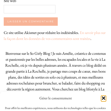
Site web
Ce site utilise Akismet pour réduire les indésirables.
En savoir plus sur
la façon dont les données de vos commentaires sont traitées
.
Bienvenue sur le So Girly Blog ! Je suis Amélie, créatrice de contenus
et passionnée par les belles adresses, les escapades locales et la vie à La
Rochelle, où je vis depuis plusieurs années. À travers ce blog dédié en
grande partie à La Rochelle, je partage mes coups de cœur, mes bons
plans, des idées de sorties en solo ou à plusieurs, et mes meilleures
adresses rochelaises pour bruncher, se balader, faire du shopping ou
découvrir la région autrement. Vous cherchez un blog lifestyle à La
Rochelle, tenu par une locale ? Vous êtes au bon endroit. Que vous
Gérer le consentement
soyez Rochelais·e ou de passage dans notre belle ville, j’espère que mes
articles vous aideront à profiter de La Rochelle comme un·e vrai·e
Pour offrir les meilleures expériences, nous utilisons des technologies telles que les cookies