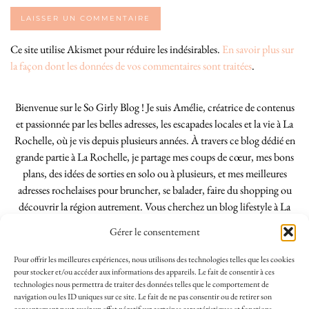
Ce site utilise Akismet pour réduire les indésirables.
En savoir plus sur
la façon dont les données de vos commentaires sont traitées
.
Bienvenue sur le So Girly Blog ! Je suis Amélie, créatrice de contenus
et passionnée par les belles adresses, les escapades locales et la vie à La
Rochelle, où je vis depuis plusieurs années. À travers ce blog dédié en
grande partie à La Rochelle, je partage mes coups de cœur, mes bons
plans, des idées de sorties en solo ou à plusieurs, et mes meilleures
adresses rochelaises pour bruncher, se balader, faire du shopping ou
découvrir la région autrement. Vous cherchez un blog lifestyle à La
Rochelle, tenu par une locale ? Vous êtes au bon endroit. Que vous
Gérer le consentement
soyez Rochelais·e ou de passage dans notre belle ville, j’espère que mes
articles vous aideront à profiter de La Rochelle comme un·e vrai·e
Pour offrir les meilleures expériences, nous utilisons des technologies telles que les cookies
initié·e. !
pour stocker et/ou accéder aux informations des appareils. Le fait de consentir à ces
technologies nous permettra de traiter des données telles que le comportement de
navigation ou les ID uniques sur ce site. Le fait de ne pas consentir ou de retirer son