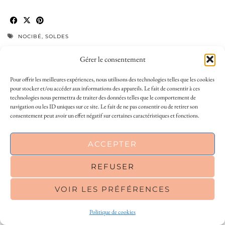
NOCIBÉ
,
SOLDES
ARTICLE PRÉCÉDENT
ARTICLE SUIVANT
Gérer le consentement
A BETTER ME 2021 :
SOLDES CYRILLUS : MES
SEMAINE 2
COUPS DE COEUR MODE
Pour offrir les meilleures expériences, nous utilisons des technologies telles que les cookies
pour stocker et/ou accéder aux informations des appareils. Le fait de consentir à ces
technologies nous permettra de traiter des données telles que le comportement de
4 COMMENTAIRES
navigation ou les ID uniques sur ce site. Le fait de ne pas consentir ou de retirer son
consentement peut avoir un effet négatif sur certaines caractéristiques et fonctions.
DREYJU
This site uses cookies to deliver its services
ACCEPTER
21 JANVIER 2021 / 11 H 04 MIN
and to analyse traffic. By using this site, you
J’aime bien Nocibé il y a toujours des produits sympas mais j’avoue
agree to its use of cookies.
Learn more
REFUSER
que même avec les soldes cela reste un budget. Du coup j’achète plus
sur des sites de vente privée quand j’en ai besoin. Et avec le masque je
VOIR LES PRÉFÉRENCES
OK
privilégie le maquillage des yeux ce que je faisais moins avant ça change
:)
Politique de cookies