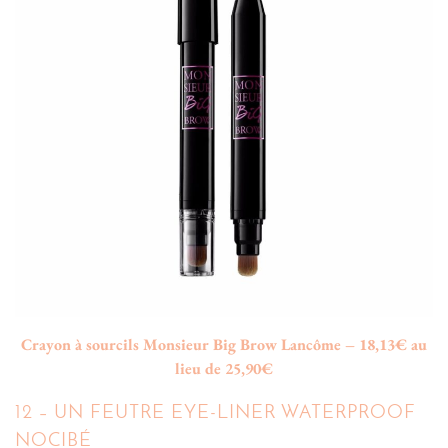
Crayon à sourcils Monsieur Big Brow Lancôme – 18,13€ au
lieu de 25,90€
12 – UN FEUTRE EYE-LINER WATERPROOF
NOCIBÉ