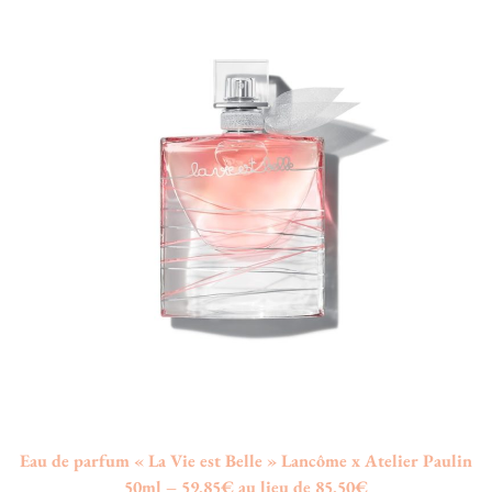
Eau de parfum « La Vie est Belle » Lancôme x Atelier Paulin
50ml – 59,85€ au lieu de 85,50€