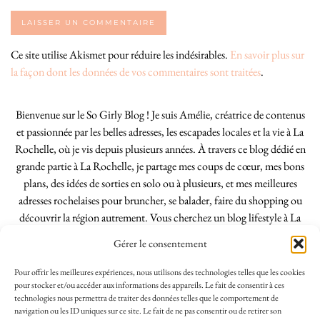
Ce site utilise Akismet pour réduire les indésirables.
En savoir plus sur
la façon dont les données de vos commentaires sont traitées
.
Bienvenue sur le So Girly Blog ! Je suis Amélie, créatrice de contenus
et passionnée par les belles adresses, les escapades locales et la vie à La
Rochelle, où je vis depuis plusieurs années. À travers ce blog dédié en
grande partie à La Rochelle, je partage mes coups de cœur, mes bons
plans, des idées de sorties en solo ou à plusieurs, et mes meilleures
adresses rochelaises pour bruncher, se balader, faire du shopping ou
découvrir la région autrement. Vous cherchez un blog lifestyle à La
Rochelle, tenu par une locale ? Vous êtes au bon endroit. Que vous
Gérer le consentement
soyez Rochelais·e ou de passage dans notre belle ville, j’espère que mes
articles vous aideront à profiter de La Rochelle comme un·e vrai·e
Pour offrir les meilleures expériences, nous utilisons des technologies telles que les cookies
initié·e. !
pour stocker et/ou accéder aux informations des appareils. Le fait de consentir à ces
technologies nous permettra de traiter des données telles que le comportement de
navigation ou les ID uniques sur ce site. Le fait de ne pas consentir ou de retirer son