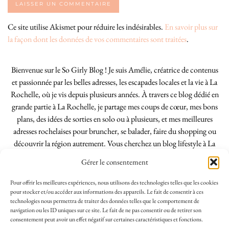
Ce site utilise Akismet pour réduire les indésirables.
En savoir plus sur
la façon dont les données de vos commentaires sont traitées
.
Bienvenue sur le So Girly Blog ! Je suis Amélie, créatrice de contenus
et passionnée par les belles adresses, les escapades locales et la vie à La
Rochelle, où je vis depuis plusieurs années. À travers ce blog dédié en
grande partie à La Rochelle, je partage mes coups de cœur, mes bons
plans, des idées de sorties en solo ou à plusieurs, et mes meilleures
adresses rochelaises pour bruncher, se balader, faire du shopping ou
découvrir la région autrement. Vous cherchez un blog lifestyle à La
Rochelle, tenu par une locale ? Vous êtes au bon endroit. Que vous
Gérer le consentement
soyez Rochelais·e ou de passage dans notre belle ville, j’espère que mes
articles vous aideront à profiter de La Rochelle comme un·e vrai·e
Pour offrir les meilleures expériences, nous utilisons des technologies telles que les cookies
initié·e. !
pour stocker et/ou accéder aux informations des appareils. Le fait de consentir à ces
technologies nous permettra de traiter des données telles que le comportement de
navigation ou les ID uniques sur ce site. Le fait de ne pas consentir ou de retirer son
consentement peut avoir un effet négatif sur certaines caractéristiques et fonctions.
INSTAGRAM
| 39969