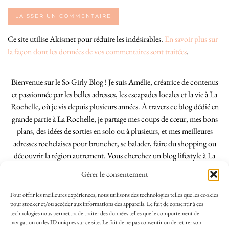
Ce site utilise Akismet pour réduire les indésirables.
En savoir plus sur
la façon dont les données de vos commentaires sont traitées
.
Bienvenue sur le So Girly Blog ! Je suis Amélie, créatrice de contenus
et passionnée par les belles adresses, les escapades locales et la vie à La
Rochelle, où je vis depuis plusieurs années. À travers ce blog dédié en
grande partie à La Rochelle, je partage mes coups de cœur, mes bons
plans, des idées de sorties en solo ou à plusieurs, et mes meilleures
adresses rochelaises pour bruncher, se balader, faire du shopping ou
découvrir la région autrement. Vous cherchez un blog lifestyle à La
Rochelle, tenu par une locale ? Vous êtes au bon endroit. Que vous
Gérer le consentement
soyez Rochelais·e ou de passage dans notre belle ville, j’espère que mes
articles vous aideront à profiter de La Rochelle comme un·e vrai·e
Pour offrir les meilleures expériences, nous utilisons des technologies telles que les cookies
initié·e. !
pour stocker et/ou accéder aux informations des appareils. Le fait de consentir à ces
technologies nous permettra de traiter des données telles que le comportement de
navigation ou les ID uniques sur ce site. Le fait de ne pas consentir ou de retirer son