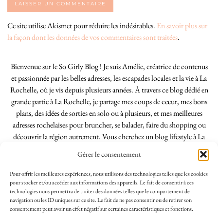
Ce site utilise Akismet pour réduire les indésirables.
En savoir plus sur
la façon dont les données de vos commentaires sont traitées
.
Bienvenue sur le So Girly Blog ! Je suis Amélie, créatrice de contenus
et passionnée par les belles adresses, les escapades locales et la vie à La
Rochelle, où je vis depuis plusieurs années. À travers ce blog dédié en
grande partie à La Rochelle, je partage mes coups de cœur, mes bons
plans, des idées de sorties en solo ou à plusieurs, et mes meilleures
adresses rochelaises pour bruncher, se balader, faire du shopping ou
découvrir la région autrement. Vous cherchez un blog lifestyle à La
Rochelle, tenu par une locale ? Vous êtes au bon endroit. Que vous
Gérer le consentement
soyez Rochelais·e ou de passage dans notre belle ville, j’espère que mes
articles vous aideront à profiter de La Rochelle comme un·e vrai·e
Pour offrir les meilleures expériences, nous utilisons des technologies telles que les cookies
initié·e. !
pour stocker et/ou accéder aux informations des appareils. Le fait de consentir à ces
technologies nous permettra de traiter des données telles que le comportement de
navigation ou les ID uniques sur ce site. Le fait de ne pas consentir ou de retirer son
consentement peut avoir un effet négatif sur certaines caractéristiques et fonctions.
INSTAGRAM
| 39969