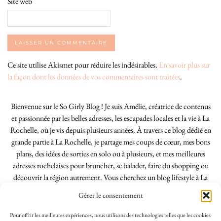
Site web
Ce site utilise Akismet pour réduire les indésirables.
En savoir plus sur
la façon dont les données de vos commentaires sont traitées
.
Bienvenue sur le So Girly Blog ! Je suis Amélie, créatrice de contenus
et passionnée par les belles adresses, les escapades locales et la vie à La
Rochelle, où je vis depuis plusieurs années. À travers ce blog dédié en
grande partie à La Rochelle, je partage mes coups de cœur, mes bons
plans, des idées de sorties en solo ou à plusieurs, et mes meilleures
adresses rochelaises pour bruncher, se balader, faire du shopping ou
découvrir la région autrement. Vous cherchez un blog lifestyle à La
Rochelle, tenu par une locale ? Vous êtes au bon endroit. Que vous
Gérer le consentement
soyez Rochelais·e ou de passage dans notre belle ville, j’espère que mes
articles vous aideront à profiter de La Rochelle comme un·e vrai·e
Pour offrir les meilleures expériences, nous utilisons des technologies telles que les cookies