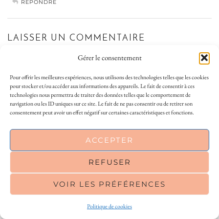
RÉPONDRE
LAISSER UN COMMENTAIRE
Gérer le consentement
Votre adresse e-mail ne sera pas publiée.
Les champs obligatoires sont indiqués
avec
*
Pour offrir les meilleures expériences, nous utilisons des technologies telles que les cookies
pour stocker et/ou accéder aux informations des appareils. Le fait de consentir à ces
Commentaire
*
technologies nous permettra de traiter des données telles que le comportement de
navigation ou les ID uniques sur ce site. Le fait de ne pas consentir ou de retirer son
consentement peut avoir un effet négatif sur certaines caractéristiques et fonctions.
This site uses cookies to deliver its services
ACCEPTER
and to analyse traffic. By using this site, you
agree to its use of cookies.
Learn more
REFUSER
VOIR LES PRÉFÉRENCES
OK
Nom
*
Politique de cookies