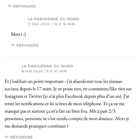
RÉPONDRE
LA PARISIENNE DU NORD
11 MAI 2020 / 16 H 16 MIN
Merci :)
RÉPONDRE
LA PARISIENNE DU NORD
8 MAI 2020 / 9 H 37 MIN
Et j’oubliais un point important : j’ai abandonné tous les réseaux
sociaux depuis le 17 mars. Je ne poste rien, ne commente/like rien sur
Instagram et Twitter (je n’ai plus Facebook depuis plus d’un an). J’ai
retiré les notifications et les icônes de mon téléphone. Et ça ne me
manque pas et surtout ça m’a fait un bien fou. Mis à part 2/3
personnes, personne ne s’est rendu compte de mon absence. Alors je
me demande pourquoi continuer ?
RÉPONDRE