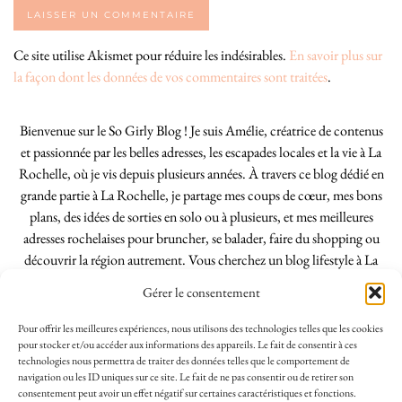
Ce site utilise Akismet pour réduire les indésirables.
En savoir plus sur
la façon dont les données de vos commentaires sont traitées
.
Bienvenue sur le So Girly Blog ! Je suis Amélie, créatrice de contenus
et passionnée par les belles adresses, les escapades locales et la vie à La
Rochelle, où je vis depuis plusieurs années. À travers ce blog dédié en
grande partie à La Rochelle, je partage mes coups de cœur, mes bons
plans, des idées de sorties en solo ou à plusieurs, et mes meilleures
adresses rochelaises pour bruncher, se balader, faire du shopping ou
découvrir la région autrement. Vous cherchez un blog lifestyle à La
Rochelle, tenu par une locale ? Vous êtes au bon endroit. Que vous
Gérer le consentement
soyez Rochelais·e ou de passage dans notre belle ville, j’espère que mes
articles vous aideront à profiter de La Rochelle comme un·e vrai·e
Pour offrir les meilleures expériences, nous utilisons des technologies telles que les cookies
initié·e. !
pour stocker et/ou accéder aux informations des appareils. Le fait de consentir à ces
technologies nous permettra de traiter des données telles que le comportement de
navigation ou les ID uniques sur ce site. Le fait de ne pas consentir ou de retirer son
consentement peut avoir un effet négatif sur certaines caractéristiques et fonctions.