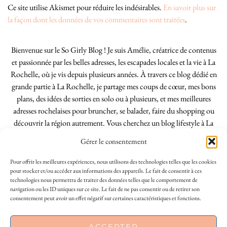
Ce site utilise Akismet pour réduire les indésirables.
En savoir plus sur
la façon dont les données de vos commentaires sont traitées
.
Bienvenue sur le So Girly Blog ! Je suis Amélie, créatrice de contenus
et passionnée par les belles adresses, les escapades locales et la vie à La
Rochelle, où je vis depuis plusieurs années. À travers ce blog dédié en
grande partie à La Rochelle, je partage mes coups de cœur, mes bons
plans, des idées de sorties en solo ou à plusieurs, et mes meilleures
adresses rochelaises pour bruncher, se balader, faire du shopping ou
découvrir la région autrement. Vous cherchez un blog lifestyle à La
Rochelle, tenu par une locale ? Vous êtes au bon endroit. Que vous
Gérer le consentement
soyez Rochelais·e ou de passage dans notre belle ville, j’espère que mes
articles vous aideront à profiter de La Rochelle comme un·e vrai·e
Pour offrir les meilleures expériences, nous utilisons des technologies telles que les cookies
initié·e. !
pour stocker et/ou accéder aux informations des appareils. Le fait de consentir à ces
technologies nous permettra de traiter des données telles que le comportement de
navigation ou les ID uniques sur ce site. Le fait de ne pas consentir ou de retirer son
consentement peut avoir un effet négatif sur certaines caractéristiques et fonctions.
INSTAGRAM
| 39969
This site uses cookies to deliver its services
ACCEPTER