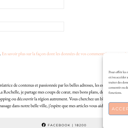
s.
En savoir plus sur la façon dont les données de vos commentaires sont trait
Pour offrir les
et/ou accéder a
traiter des don
éatrice de contenus et passionnée par les belles adresses, les escapades locales
consentir ou de
La Rochelle, je partage mes coups de cœur, mes bons plans, des idées de sortie
fonctions.
hopping ou découvrir la région autrement. Vous cherchez un blog lifestyle à L
sage dans notre belle ville, j’espère que mes articles vous aideront à profite
ACCE
FACEBOOK
| 18200