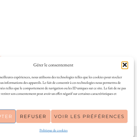
ées
.
Gérer le consentement
 meilleures expériences, nous utilisons des technologies telles que les cookies pour stocker
ux informations des appareils. Le fait de consentir à ces technologies nous permettra de
nées telles que le comportement de navigation ou les ID uniques sur ce site. Le fait de ne pas
 et la vie à La Rochelle, où je vis depuis plusieurs
 retirer son consentement peut avoir un effet négatif sur certaines caractéristiques et
s en solo ou à plusieurs, et mes meilleures adresses
a Rochelle, tenu par une locale ? Vous êtes au bon
r de La Rochelle comme un·e vrai·e initié·e. !
PTER
REFUSER
VOIR LES PRÉFÉRENCES
Politique de cookies
PINTEREST
| 26300