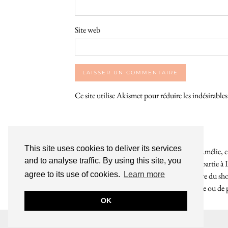
Site web
Ce site utilise Akismet pour réduire les indésirable
This site uses cookies to deliver its services
Bienvenue sur le So Girly Blog ! Je suis Amélie, cr
and to analyse traffic. By using this site, you
années. À travers ce blog dédié en grande partie à 
agree to its use of cookies.
Learn more
rochelaises pour bruncher, se balader, faire du s
endroit. Que vous soyez Rochelais·e ou de pas
OK
INSTAGRAM
| 39969